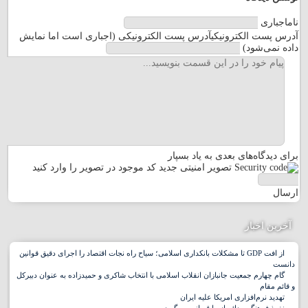
نام
اجباری
آدرس پست الکترونیکی
آدرس پست الکترونیکی (اجباری است اما نمایش
داده نمی‌شود)
مرا
برای دیدگاه‌های بعدی به یاد بسپار
تصویر امنیتی جدید
کد موجود در تصویر را وارد کنید
ارسال
آخرین اخبار
از افت GDP تا مشکلات بانکداری اسلامی؛ سیاح راه نجات اقتصاد را اجرای دقیق قوانین
دانست
گام چهارم جمعیت جانبازان انقلاب اسلامی با انتخاب شاکری و حمیدزاده به عنوان دبیرکل
و قائم مقام
تهدید نرم‌افزاری امریکا علیه ایران