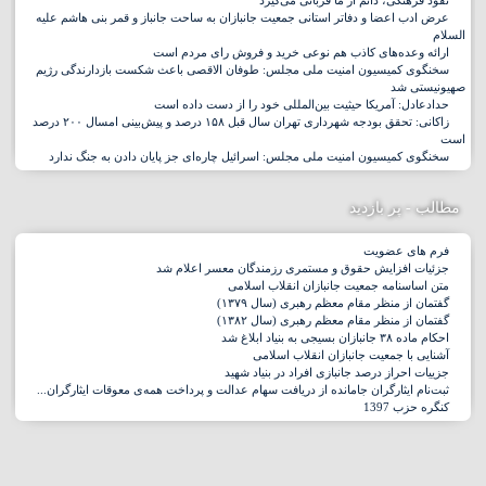
نفوذ فرهنگی، دائم از ما قربانی می‌گیرد
عرض ادب اعضا و دفاتر استانی جمعیت جانبازان به ساحت جانباز و قمر بنی هاشم علیه
السلام
ارائه وعده‌های کاذب هم نوعی خرید و فروش رای مردم است
سخنگوی کمیسیون امنیت ملی مجلس: طوفان الاقصی باعث شکست بازدارندگی رژیم
صهیونیستی شد
حدادعادل: آمریکا حیثیت بین‌المللی خود را از دست داده است
زاکانی: تحقق بودجه شهرداری تهران سال قبل ۱۵۸ درصد و پیش‌بینی امسال ۲۰۰ درصد
است
سخنگوی کمیسیون امنیت ملی مجلس: اسرائیل چاره‌ای جز پایان دادن به جنگ ندارد
مطالب - پر بازدید
فرم های عضویت
جزئیات افزایش حقوق و مستمری رزمندگان معسر اعلام شد
متن اساسنامه جمعیت جانبازان انقلاب اسلامی
گفتمان از منظر مقام معظم رهبری (سال ۱۳۷۹)
گفتمان از منظر مقام معظم رهبری (سال ۱۳۸۲)
احکام ماده ۳۸ جانبازان بسیجی به بنیاد ابلاغ شد
آشنایی با جمعیت جانبازان انقلاب اسلامی
جزییات احراز درصد جانبازی افراد در بنیاد شهید
ثبت‌نام ایثارگران جامانده از دریافت سهام عدالت و پرداخت همه‌ی معوقات ایثارگران...
کنگره حزب 1397