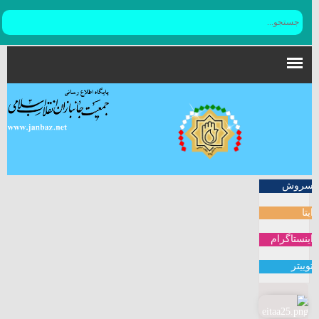
سروش
ایتا
اینستاگرام
توییتر