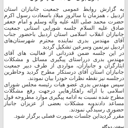
به گزارش روابط عمومی جمعیت جانبازان استان
اردبیل ، همزمان با سالروز میلاد باسعادت رسول اکرم
حضرت محمد صلی الله علیه وآله وسلم
و امام جعفر
صادق علیه السلام
جلسه شورایی استانی جمعیت
جانبازان انقلاب اسلامی استان اردبیل باحضور جناب
آقای مهندس بدری نماینده محترم شهرستان‌های
اردبیل نیرنمین وسرعین تشکیل گردید
در این جلسه ضمن قدردانی از فعالیت های آقای
مهندس بدری درراستای پیگیری مسائل و مشکلات
ایثارگران و جانبازان،
مواردی از طرف دبیر جمعيت
جانبازان استان آقای درستکار مطرح گردید وحاظرین
درجلسه نیز نقطه نظرات‌ خودرا بیان نمودند.
سپس مهندس بدری عضو هیات رئیسه مجلس شورای
اسلامی با ارائه راهکارهایی درجهت رفع مشگلات
مطرح شده نسبت به ادامه پیگیری موارد مطروحه قول
مساعد دادندوبه مشکلات بعضی از عزیزان جانباز
حضوری رسيدگي نمودند.
مقرر گردیداین جلسات بصورت فصلی برگزار شود.
نوشتن دیدگاه