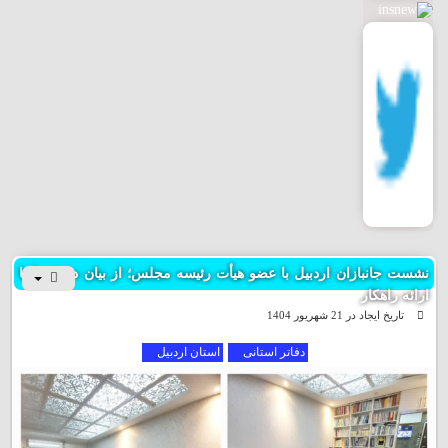
نشست جانبازان اردبیل با عضو هیأت رئیسه مجلس؛ از بیان دغدغه‌ها تا
ارائه راهکار
تاریخ ایجاد در 21 شهریور 1404
دفاتر استانی
استان اردبیل