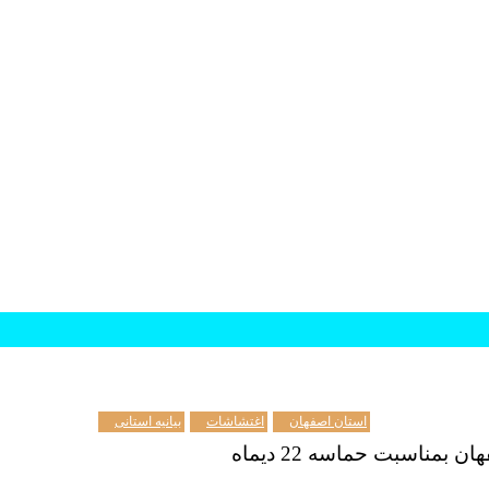
استان اصفهان
اغتشاشات
بیانیه استانی
هان
بمناسبت حماسه
22 دیماه