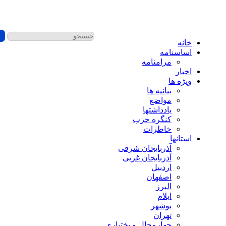
خانه
اساسنامه
مرامنامه
اخبار
ویژه ها
بیانیه ها
مواضع
یادداشتها
کنگره حزب
خاطرات
استانها
آذربایجان شرقی
آذربایجان غربی
اردبیل
اصفهان
البرز
ایلام
بوشهر
تهران
چهارمحال و بختیاری