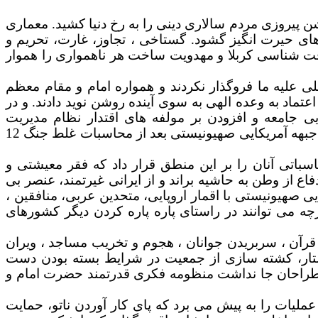
ن پیروزی مردم سالاری دینی را به رخ دنیا کشید. معماری
 های حیرت انگیز گشود. گستاخی ، تجاوز، غارت، تحریم و
معرفت شناسی کربلا و مهدویت ساخت هر ناهمواری را هموار
لی علیه ما فروگذار نکردند و همواره امام و مقام معظم
عتماد به وعده الهی به سوی آینده روشن نوید دادند. و در
ی جامعه و افزودن بر مولفه های اقتدار نظام مدیریت
طراحی بی سابقه ترین عملیات براندازی تروریستی بعد از فتنه منافقین و شکست در مرصاد و اعلام رسمی جبهه آمریکایی صهیونیستی بعد از محاسبات غلط جنگ 12
باتی آنان را بر این منطق قرار داد که فقر معیشتی و
ع از وطن به حاشیه براند و از ایرانی غیرتمند، عنصر بی
یی صهیونیستی با اقمار اروپایی، متحدین عربی، منافقین ،
چه می توانند در راستای پاره پاره کردن دیگر کشورهای
آن ، سربریدن جوانان ، هجوم و تخریب مساجد ، ویران
رستار، کشته سازی از جمعیت در شرایط بسته بودن دست
 طراحان جا نداشت منظومه فکری قدرتمند حضرت امام و
عملیات را به پیش می برد که پای کار آوردن ناتو، حمایت