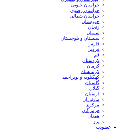
خراسان جنوبی
خراسان رضوی
خراسان شمالی
خوزستان
زنجان
سمنان
سیستان و بلوچستان
فارس
قزوین
قم
کردستان
کرمان
کرمانشاه
کهگیلویه و بویراحمد
گلستان
گیلان
لرستان
مازندران
مرکزی
هرمزگان
همدان
یزد
عضویت