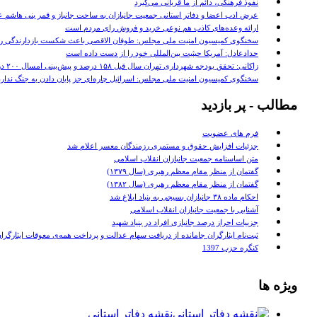
نفوذ فرهنگی، دائم از ما قربانی می‌گیرد
عرض ادب اعضا و دفاتر استانی جمعیت جانبازان به ساحت جانباز و قمر بنی هاشم عل
ارائه وعده‌های کاذب هم نوعی خرید و فروش رای مردم است
سخنگوی کمیسیون امنیت ملی مجلس: طوفان الاقصی باعث شکست بازدارندگی رژ
حدادعادل: آمریکا حیثیت بین‌المللی خود را از دست داده است
زاکانی: تحقق بودجه شهرداری تهران سال قبل ۱۵۸ درصد و پیش‌بینی امسال ۲۰۰ درصد است
سخنگوی کمیسیون امنیت ملی مجلس: اسرائیل چاره‌ای جز پایان دادن به جنگ ندارد
مطالب - پر بازدید
فرم های عضویت
جزئیات افزایش حقوق و مستمری رزمندگان معسر اعلام شد
متن اساسنامه جمعیت جانبازان انقلاب اسلامی
گفتمان از منظر مقام معظم رهبری (سال ۱۳۷۹)
گفتمان از منظر مقام معظم رهبری (سال ۱۳۸۲)
احکام ماده ۳۸ جانبازان بسیجی به بنیاد ابلاغ شد
آشنایی با جمعیت جانبازان انقلاب اسلامی
جزییات احراز درصد جانبازی افراد در بنیاد شهید
ثبت‌نام ایثارگران جامانده از دریافت سهام عدالت و پرداخت همه‌ی معوقات ایثارگران
کنگره حزب 1397
ویژه ها
نقشه دفاتر استانی