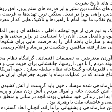
ت های تاریخ بشریت
ی های مکاتب دین ستیز و ابر قدرت های ستم پرور، افق روش
تدبیر، راهی نو را در تبدیل سنگین ترین تهدیدها به فرصت
خ نقلاب ما بود. امام با راهبردها و تاکتیک هایی که از 
ک به نیم قرن از هیچ توطئه داخلی ، منطقه ای و بین المل
ه و بالفعل ملت، آنان را با استقامت در برابر سختی ها و ا
نه و سازمان یافته آنان را به فرصت هایی برای شکوفای
ردن معترضین به تصمیمات اقتصادی، گرانیگاه نظام محاس
د مردم را با دین، ارزشها، جانفشانی برای هویت ملی و دفا
ه ، قلدرمابانه و گستاخانه نظام سلطه بسازد .
جبهه آمریکا
 شدند که در عملیات دیماه با تجزیه جغرافیای ایران هر
ماندهی شده موساد ، خون باید گریست از آتش کشیدن قر
ه آتش کشیدن خانه و اموال مردم ، آتش زدن بیمار و پ
 به امور زندگی خود مشغول بودند.
آنچه در مبانی و منطق
ی و عاشقانه ملت با رهبری بود .
 سازماندهی و پشتیبانی براندازانه، آنچنان ابعاد گسترده 