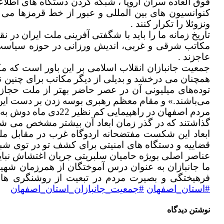
فوق العاده سران اروپا ، شبکه کردن دستگاه های اطلاع
کنوانسیون های بین المللی و عبور از خط قرمزها می توا
ونزوئلا را تکرار کنند .
مکاتب شرقی و غربی، اندیش ورزانی در حوزه سیاست ،
عاجزند .
جمعیت جانبازان انقلاب اسلامی بر این باور است که 
همچنان می درخشد و بدیلی از دیگر مکاتب برای چنین 
توده‌های میلیونی آن در عصر حاضر بهتر از ملت حجاز در
می‌باشند.» و مقام معظم رهبری بوسه زدن بر دست این م
مردم اصفهان در راهپ
گذاشتند که در گذر زمان ابعاد آن بیشتر مشخص می ش
ابعاد این شکست مفتضحانه اردوگاه غرب در مقابل ملت
قضاییه و دستگاه های امنیتی برای کشف تو در توی شبک
عناصر اصلی بویژه حامیان سلبریتی جریان اغتشاش نبای
ما جانبازان به عنوان درس آموختگان از همرزمان شهید
فرهیختگی و بصیرت مردم در تبعیت از روشنگری های
#استان_اصفهان
#جمعیت_جانبازان_استان_اصفهان
نوشتن دیدگاه