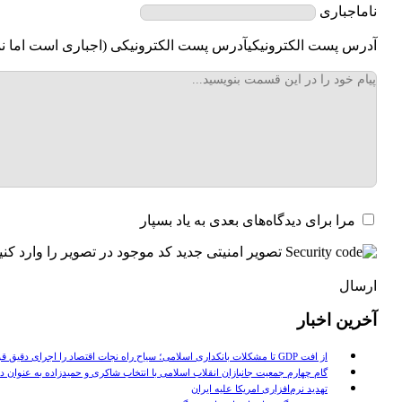
نام
اجباری
آدرس پست الکترونیکی
آدرس پست الکترونیکی (اجباری است اما نم
مرا برای دیدگاه‌های بعدی به یاد بسپار
تصویر امنیتی جدید
کد موجود در تصویر را وارد کنی
ارسال
آخرین اخبار
از افت GDP تا مشکلات بانکداری اسلامی؛ سیاح راه نجات اقتصاد را اجرای دقیق قوانین دانست
گام چهارم جمعیت جانبازان انقلاب اسلامی با انتخاب شاکری و حمیدزاده به عنوان دب
تهدید نرم‌افزاری امریکا علیه ایران