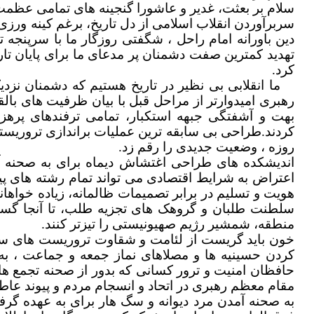
سلام بر بعثت، غدیر و عاشورا گنجینه های تمامی عظم
سربرآوردن انقلاب اسلامی از دل تاریخ، برغم کینه ورز
دین باورانه امام راحل ، شگفتی روزگار ما با سرپنجه 
تهدید کمترین صفت دشمنان پر مدعای ما برای پایان تاری
کرد.
ما انقلابی بی نظیر در تاریخ هستیم که دشمنان نزدی
رهبری امیدوارتر از مراحل قبل با بیان ظرفیت های بالقو
بهت و آشفتگی جبهه استکبار، تمامی ترفندهای پرهزی
کردند.
روزه ، وضعیت جدیدی را رقم زد.
اندیشکده های طراحی اغتشاش دیماه برای به صحنه آو
اعتراض به شرایط اقتصادی می تواند تمام رشته های پیون
هویت و تسلیم در برابر تصمیمات ظالمانه، زیاده خواهان
سلطنت طلبان و گروهک های تجزیه طلب، تا آنجا گستاخ
منطقه، شمشیر رژیم صهیونیستی را تیزتر کنند.
خون باید گریست از لئامت و شقاوت تروریست های ساز
کردن حسینیه ها و مصلاهای نماز جمعه و جماعت ، ب
حافظان امنیت و ترور کسانی که بدور از صحنه تجمع ها
مقام معظم رهبری در اتحاد و انسجام مردم و پیوند عاطف
به صحنه آمدن مرد دیوانه و سگ هار برای به عهده گرفتن