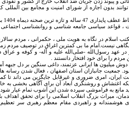
اتی و پیوند زدن جریان ضد انقلاب خارج از کشور و نفوذی 
نند بدون اجازه از شورای امنیت و مجامع بین المللی کار 
تاریخ
 قواعد سیاسی جامعه شناسی و روانشناسی اجتماعی بیگان
مکتب اسلام در نگاه به هویت ملی ، حکمرانی ، مردم سال
نگاهی نیست.
امام ما بی کمترین اغراق در توصیف مردم زما
 عهد رسول‌الله -‌صلی‌الله علیه و آله- و کوفه و عراق در
ردم را برای خود افتخار دانستند .
یمایی کم نظیر 22دی ماه دوش به دوش میلیون ها ایرانی عزتمند، داغی سنگ
ود.
جمعیت جانبازان استان اصفهان ، فعال شدن رسانه ها و 
 ایران، امری ضروری و غیرقابل جایگزین می داند تا کم
ه اغتشاش و روشنگری ابعاد آن برای آگاهی بخشی به خانو
د مانع به فراموشی سپرده شدن این آشوب تمام عیار شود 
مان، میراث بزرگ انقلاب اسلامی را برای تحقق اهداف بلن
 هوشمندانه و راهبردی مقام معظم رهبری سر تعظیم ف