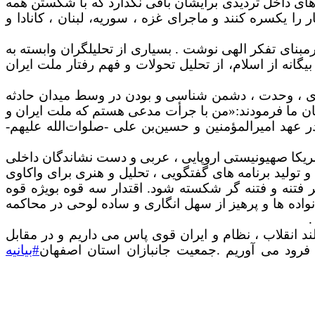
های داخل تردیدی برایشان باقی نگذارد که با شکستن همه
را یکسره کنند و ماجرای غزه ، سوریه، لبنان ، کانادا و
 زمانه ما را باید با شگفتی آفرینی ملت ایران در نقاط عطف پایداری 47 ساله و تازه ترین صحنه دیماه 1404 برمبنای تفکر الهی نوشت . بسیاری از تحلیلگران وابسته به
ه از اسلام، از تحلیل تحولات و فهم رفتار ملت ایران
اری ، وحدت ، دشمن شناسی و بودن در وسط میدان حادثه
ن ما فرمودند:«‌من با جرأت مدعی هستم که ملت ایران و
 عهد امیرالمؤمنین و حسین‌بن علی -‌صلوات‌الله علیهم‌-
ین بر دل جبهه آمریکا صهیونیستی اروپایی ، عربی و دست نشاندگان داخلی
تولید برنامه های گفتگویی ، تحلیل و هنری برای واکاوی
ر فتنه و فتنه گر شکسته شود.
اقتدار سه قوه بویژه قوه
اده ها و پرهیز از سهل انگاری و ساده لوحی در محاکمه
.
د انقلاب ، نظام و ایران قوی پاس می داریم و در مقابل
رود می آوریم .
جمعیت جانبازان استان اصفهان
#بیانیه