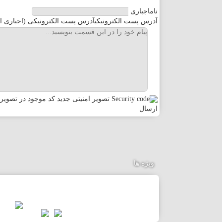
نام
اجباری
قزوین
آدرس پست الکترونیکی
آدرس پست الکترونیکی (اجباری ا
قم
کردستان
کرمان
تصویر امنیتی جدید
کد موجود در تصویر ر
ارسال
کرمانشا
کهگیلویه
ویژه ها
گلستان
گیلان
لرستان