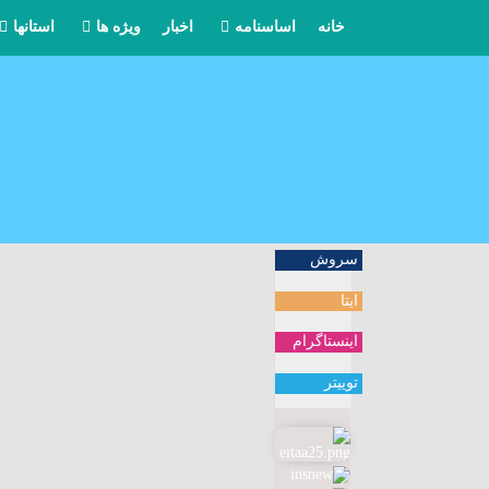
خانه
اساسنامه
اخبار
ویژه ها
استانها
مرامنامه
بیانیه ها
آذربایج
مواضع
آذربایجا
یادداشتها
اردبیل
کنگره حزب
اصفهان
سروش
ایتا
خاطرات
البرز
اینستاگرام
ایلام
توییتر
بوشهر
تهران