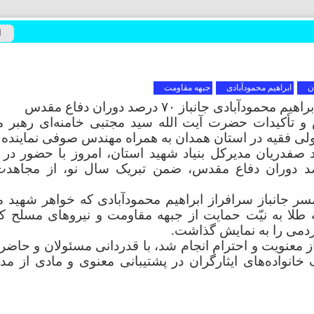
 و بختیاری
جنوبی
ن
ابراهیم محمودآبادی
جبهه مقاومت
 رضوی
دی جانباز ٧۰ درصد دوران دفاع مقدس
ش و تأکیدات حضرت آیت الله سید مجتبی خامنه‌ای رهبر 
شمالی
ه ولی فقیه در استان همدان به همراه مهندس صوفی نماینده
فدریان مدیرکل بنیاد شهید استان، امروز با حضور در 
راهیم محمودآبادی جانباز ٧۰ درصد دوران دفاع مقدس، ضمن تبریک سال نو، از مجاه
ر جانباز سرافراز ابراهیم محمودآبادی که خواهر شهید 
ه طلا به نیّت حمایت از جبهه مقاومت و نیروهای مسلح ک
مردمی را به نمایش گذاشت.
 معنویت و احترام انجام شد، با قدردانی مسئولان و حاضر
خانواده‌های ایثارگران در پشتیبانی معنوی و مادی از مدا
و بلوچستان