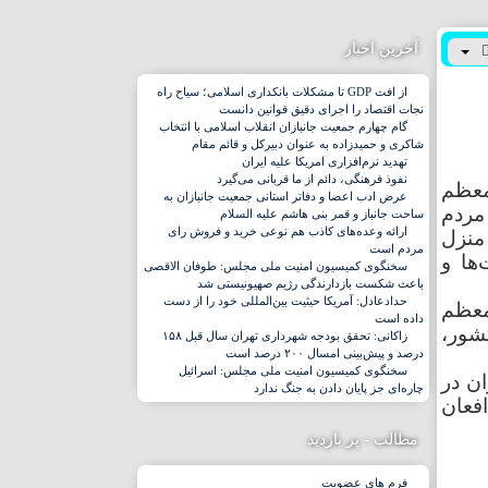
آخرین اخبار
از افت GDP تا مشکلات بانکداری اسلامی؛ سیاح راه
نجات اقتصاد را اجرای دقیق قوانین دانست
گام چهارم جمعیت جانبازان انقلاب اسلامی با انتخاب
شاکری و حمیدزاده به عنوان دبیرکل و قائم مقام
تهدید نرم‌افزاری امریکا علیه ایران
نفوذ فرهنگی، دائم از ما قربانی می‌گیرد
معظم
عرض ادب اعضا و دفاتر استانی جمعیت جانبازان به
 مردم
ساحت جانباز و قمر بنی هاشم علیه السلام
ارائه وعده‌های کاذب هم نوعی خرید و فروش رای
منزل
مردم است
دت‌ها و
سخنگوی کمیسیون امنیت ملی مجلس: طوفان الاقصی
باعث شکست بازدارندگی رژیم صهیونیستی شد
حدادعادل: آمریکا حیثیت بین‌المللی خود را از دست
معظم
داده است
شور،
زاکانی: تحقق بودجه شهرداری تهران سال قبل ۱۵۸
درصد و پیش‌بینی امسال ۲۰۰ درصد است
سخنگوی کمیسیون امنیت ملی مجلس: اسرائیل
ان در
چاره‌ای جز پایان دادن به جنگ ندارد
فعان
مطالب - پر بازدید
فرم های عضویت