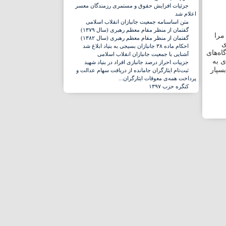
جزئیات افزایش حقوق و مستمری رزمندگان معسر
اعلام شد
متن اساسنامه جمعیت جانبازان انقلاب اسلامی
گفتمان از منظر مقام معظم رهبری (سال ۱۳۷۹)
مرا
گفتمان از منظر مقام معظم رهبری (سال ۱۳۸۲)
ی
احکام ماده ۳۸ جانبازان بسیجی به بنیاد ابلاغ شد
اه‌های
آشنایی با جمعیت جانبازان انقلاب اسلامی
ی به
جزییات احراز درصد جانبازی افراد در بنیاد شهید
بسپار
ثبت‌نام ایثارگران جامانده از دریافت سهام عدالت و
پرداخت همه‌ی معوقات ایثارگران...
کنگره حزب ١٣٩٧