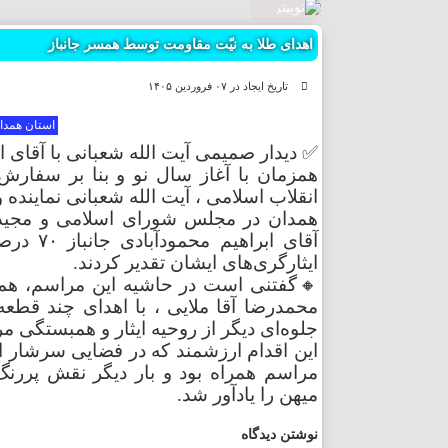
چهارمحال
اهدای طلا به نیّت مقاومت توسط همسر جانباز
خراسان 
تاریخ ایجاد در ۰٧ فروردين ١۴۰۵
استان همدا
خراسان
✅ دیدار صمیمی آیت الله شعبانی با آقای ابراهیم محمودآبا
همزمان با آغاز سال نو و بنا بر سفار
خراسان 
انقلاب اسلامی ، آیت الله شعبانی نمایند
همدان در مجلس شورای اسلامی و مجید ص
خوزستان
آقای اب
ایثارگری‌های ایشان تقدیر کردند.
زنجان
🔸گفتنی است در حاشیه این مراسم، همس
محمدرضا آقا ملایی ، با اهدای چند قطع
جلوه‌ای دیگر از روحیه ایثار و همبستگی 
سمنان
این اقدام ارزشمند که در فضایی سرشار از
مراسم همراه بود و بار دیگر نقش پررنگ 
سیستان 
میهن را یادآور شد.
فارس
نوشتن دیدگاه