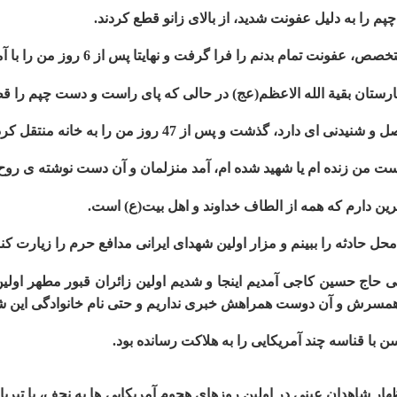
 را به دلیل عفونت شدید، از بالای زانو قطع کردند.
ا گرفت و نهایتا پس از 6 روز من را با آمبولانس صلیب سرخ به ایران منتقل کردند.
رستان بقیة الله الاعظم(عج) در حالی که پای راست و دست چپم را قط
، گذشت و پس از 47 روز من را به خانه منتقل کردند.
 من زنده ام یا شهید شده ام، آمد منزلمان و آن دست نوشته ی روح ال
ه
ن دارم که همه از الطاف خداوند و اهل بیت(ع) است.
 محل حادثه را ببینم و مزار اولین شهدای ایرانی مدافع حرم را زیارت کن
 و بویراحمد
 همراهی حاج حسین کاجی آمدیم اینجا و شدیم اولین زائران قبور مطهر او
مسرش و آن دوست همراهش خبری نداریم و حتی نام خانوادگی این شهی
با قناسه چند آمریکایی را به هلاکت رسانده بود.
هار شاهدان عینی در اولین روزهای هجوم آمریکایی ­ها به نجف، با تیربار