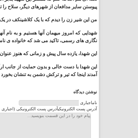
پیوستن سایر مدافعان از شهرهای دیگر، سلاح را تح
مازندران
من این شیر زن را دیدم که با یک کلاشینکف در یک چ
مرکزی
شهدایی که امروز میهمان آنها هستیم و به نام آن­
نگاری ­های رسمی، تاکید می ­شد که خانواده ­ی نام
هرمزگان
این شهدا، یازده سال پیش و زمانی که هنوز عنوان 
همدان
این شهدا با دست خالی و بدون حمایت از جانب ارگا
یزد
آمدند اینجا که تیر و ترکش دشمن به تنشان بخورد اما ب
نوشتن دیدگاه
نام
اجباری
آدرس پست الکترونیکی
آدرس پست الکترونیکی (اجباری ا