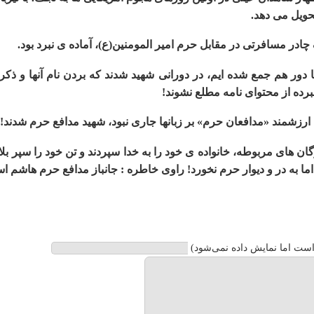
ویل می­ دهد.
ادر مسافرتی در مقابل حرم امیر المومنین(ع)، آماده­ ی نبرد بود.
ها دور هم جمع شده ­ایم، در دورانی شهید شدند که بردن نام آنها و ذ
برده از محتوای نامه مطلع نشوند!
ارزشمند «مدافعان حرم» بر زبان­ها جاری نبود، شهید مدافع حرم شدند!
ن­ های مربوطه، خانواده ­ی خود را به خدا سپردند و تن خود را سپر بلا
ه در و دیوار حرم نخورد! راوی خاطره : جانباز مدافع حرم هاشم اسدی{ments on
ست اما نمایش داده نمی‌شود)