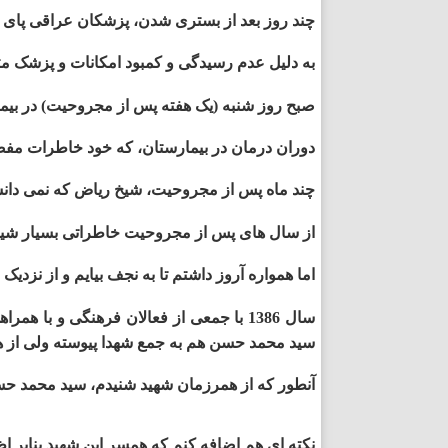
چند روز بعد از بستری شدن، پزشکان عراقی پای چپم
قزوین
به دلیل عدم رسیدگی و کمبود امکانات و پزشک متخصص، عفونت تمام بدنم را فر
قم
صبح روز شنبه (یک هفته پس از مجروحیت) در بیما
کردستان
دوران درمان در بیمارستان، که خود خاطرات مفصل و شنیدنی ای دارد
کرمان
چند ماه پس از مجروحیت، شیخ ریاض که نمی دانست
کرمانشا
از سال های پس از مجروحیت خاطراتی بسیار شیری
اما همواره آروز داشتم تا به نجف بیایم و از نزدیک
کهگیلویه
سال 1386 با جمعی از فعالان فرهنگی و با
گلستان
سید محمد حسن هم به جمع شهدا پیوسته ولی از ه
گیلان
آنطور که از همرزمان شهید شنیدم، سید محمد حسن 
لرستان
نکته ­ای هم اضافه کنم که همسر این شهید بنابر اظ