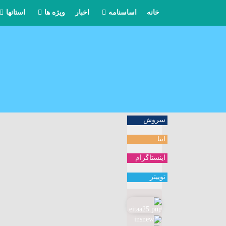
خانه
اساسنامه
اخبار
ویژه ها
استانها
مرامنامه
بیانیه ها
آذربایج
مواضع
آذربایجا
یادداشتها
اردبیل
کنگره حزب
اصفهان
سروش
ایتا
خاطرات
البرز
اینستاگرام
ایلام
توییتر
بوشهر
تهران