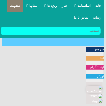
خانه
اساسنامه
اخبار
ویژه ها
استانها
عضویت
رسانه
تماس با ما
مرامنامه
بیانیه ها
آذربایجان شرقی
مواضع
آذربایجان غربی
یادداشتها
اردبیل
سروش
کنگره حزب
اصفهان
ایتا
خاطرات
البرز
اینستاگرام
توییتر
ایلام
بوشهر
تهران