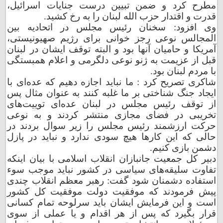
مطرح کرد و ضمن تبیین درست جنایات اسرائیل،
قزوین
قدرت و اقتدار حزب الله لبنان را به رخ کشید.
وی افزود: سخنان رئیس مجلس در اتحادیه بین
المجالس نوعی رجز خوانی برای رژیم صهیونیستی،
قم
آمریکا و حامیان آنها بود و البته توقف ایشان در لبنان
قبل از عزیمت به ژنو نوعی دلگرمی و اعلام همبستگی
کردستان
با مردم لبنان بود.
شاکری تصریح کرد : ما نباید اجازه دهیم که عده‌ای با
کرمان
ایجاد جنگ شناختی بر ما غلبه کنند به عنوان مثال پس
از توقف رئیس مجلس در لبنان عده‌ای توییت‌های
تخریبی در فضای مجازی منتشر کردند و به نوعی
کرمانشاه
حرکت ارزشمند رئیس مجلس را زیر سوال بردند در
حالی که این کارها هیچ سودی ندارد و نباید در پازل
کهگیلویه و بویراحمد
دشمن بازی کنیم.
دبیر کل جمعیت جانبازان انقلاب اسلامی با بیان اینکه
گلستان
تفاوت سلیقه‌های سیاسی در کشور نباید موجب سوء
استفاده دشمنان شود گفت: رهبر معظم انقلاب چندی
گیلان
پیش فرمودند که موفقیت دولت موفقیت کل کشور
است و این فرمایش ایشان باید سرلوحه تمام کسانی
قرار بگیرد که پس از هر اقدام و یا عملی از سوی
لرستان