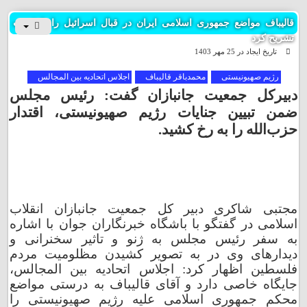
چهارمحال و بختیاری
قالیباف مواضع جمهوری اسلامی ایران در قبال اسرائیل را با قدرت
تشریح کرد
تاریخ ایجاد در 25 مهر 1403
خراسان جنوبی
رژیم صهیونیستی
محمدباقر قالیباف
اجلاس اتحادیه بین المجالس
خراسان رضوی
دبیرکل جمعیت جانبازان گفت: رئیس مجلس
ضمن تبیین جنایات رژیم صهیونیستی، اقتدار
خراسان شمالی
حزب‌الله را به رخ کشید.
خوزستان
زنجان
مجتبی شاکری دبیر کل جمعیت جانبازان انقلاب
اسلامی در گفتگو با باشگاه خبرنگاران جوان با اشاره
سمنان
به سفر رئیس مجلس به ژنو و تاثیر سخنرانی و
دیدارهای وی در به تصویر کشیدن مظلومیت مردم
سیستان و بلوچستان
فلسطین اظهار کرد: اجلاس اتحادیه بین المجالس،
جایگاه خاصی دارد و آقای قالیباف به درستی مواضع
فارس
محکم جمهوری اسلامی علیه رژیم صهیونیستی را