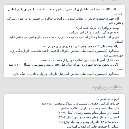
از افت GDP تا مشکلات بانکداری اسلامی؛ سیاح راه نجات اقتصاد را اجرای دقیق قوانین
دانست
گام چهارم جمعیت جانبازان انقلاب اسلامی با انتخاب شاکری و حمیدزاده به عنوان دبیرکل
و قائم مقام
تهدید نرم‌افزاری امریکا علیه ایران
نفوذ فرهنگی، دائم از ما قربانی می‌گیرد
عرض ادب اعضا و دفاتر استانی جمعیت جانبازان به ساحت جانباز و قمر بنی هاشم علیه
السلام
ارائه وعده‌های کاذب هم نوعی خرید و فروش رای مردم است
سخنگوی کمیسیون امنیت ملی مجلس: طوفان الاقصی باعث شکست بازدارندگی رژیم
صهیونیستی شد
حدادعادل: آمریکا حیثیت بین‌المللی خود را از دست داده است
زاکانی: تحقق بودجه شهرداری تهران سال قبل ۱۵۸ درصد و پیش‌بینی امسال ۲۰۰ درصد
است
سخنگوی کمیسیون امنیت ملی مجلس: اسرائیل چاره‌ای جز پایان دادن به جنگ ندارد
مطالب - پر بازدید
فرم های عضویت
جزئیات افزایش حقوق و مستمری رزمندگان معسر اعلام شد
متن اساسنامه جمعیت جانبازان انقلاب اسلامی
گفتمان از منظر مقام معظم رهبری (سال ۱۳۷۹)
گفتمان از منظر مقام معظم رهبری (سال ۱۳۸۲)
احکام ماده ۳۸ جانبازان بسیجی به بنیاد ابلاغ شد
آشنایی با جمعیت جانبازان انقلاب اسلامی