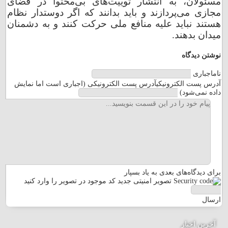
مسئولان، به انتشار توییت‌های بی‌محتوا در فضای
مجازی می‌پردازند و باید بدانند که اگر دوستدار نظام
مازندران
هستند نباید علیه منافع ملی حرکت کنند و به دشمنان
میدان بدهند.
مرکزی
نوشتن دیدگاه
هرمزگان
نام
اجباری
آدرس پست الکترونیکی
آدرس پست الکترونیکی (اجباری است اما نمایش
داده نمی‌شود)
همدان
مرا
یزد
برای دیدگاه‌های بعدی به یاد بسپار
تصویر امنیتی جدید
کد موجود در تصویر را وارد کنید
ارسال
آخرین اخبار