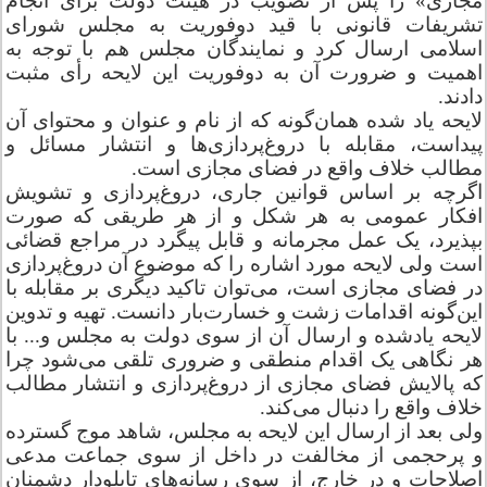
مجازی» را پس از تصویب در هیئت دولت برای انجام
تشریفات قانونی با قید دوفوریت به مجلس شورای
قزوین
اسلامی ارسال کرد و نمایندگان مجلس هم با توجه به
اهمیت و ضرورت آن به دوفوریت این لایحه رأی مثبت
قم
دادند.
لایحه یاد شده همان‌گونه که از نام و عنوان و محتوای آن
کردستان
پیداست، مقابله با دروغ‌پردازی‌ها و انتشار مسائل و
مطالب خلاف واقع در فضای مجازی است.
اگرچه بر اساس قوانین جاری، دروغ‌پردازی و تشویش
کرمان
افکار عمومی به هر شکل و از هر طریقی که صورت
بپذیرد، یک عمل مجرمانه و قابل پیگرد در مراجع قضائی
کرمانشاه
است ولی لایحه مورد اشاره را که موضوع آن دروغ‌پردازی
در فضای مجازی است، می‌توان تاکید دیگری بر مقابله با
کهگیلویه و بویراحمد
این‌گونه اقدامات زشت و خسارت‌بار دانست. تهیه و تدوین
لایحه یادشده و ارسال آن از سوی دولت به مجلس و... با
هر نگاهی یک اقدام منطقی و ضروری تلقی می‌شود چرا
گلستان
که پالایش فضای مجازی از دروغ‌پردازی و انتشار مطالب
خلاف واقع را دنبال می‌کند.
گیلان
ولی بعد از ارسال این لایحه به مجلس، شاهد موج گسترده
و پرحجمی از مخالفت در داخل از سوی جماعت مدعی
لرستان
اصلاحات و در خارج، از سوی رسانه‌های تابلودار دشمنان