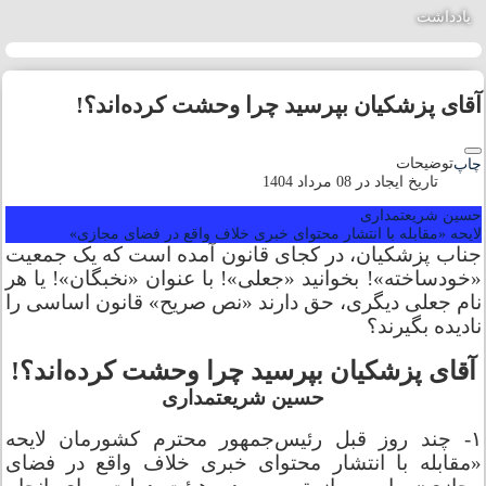
یادداشت
چهارمحال و بختیاری
خراسان جنوبی
آقای پزشکیان بپرسید چرا وحشت کرده‌اند؟!
خراسان رضوی
توضیحات
چاپ
تاریخ ایجاد در 08 مرداد 1404
خراسان شمالی
حسین شریعتمداری
لایحه «مقابله با انتشار محتوای خبری خلاف واقع در فضای مجازی»
خوزستان
جناب پزشکیان، در کجای قانون آمده است که یک جمعیت
«خودساخته»! بخوانید «‌جعلی‌»! با عنوان «‌نخبگان‌»! یا هر
نام جعلی دیگری، حق دارند «‌نص صریح‌» قانون اساسی را
زنجان
نادیده بگیرند؟
سمنان
آقای پزشکیان بپرسید چرا وحشت کرده‌اند؟!
حسین شریعتمداری
سیستان و بلوچستان
۱- چند روز قبل رئیس‌جمهور محترم کشورمان لایحه
«مقابله با انتشار محتوای خبری خلاف واقع در فضای
فارس