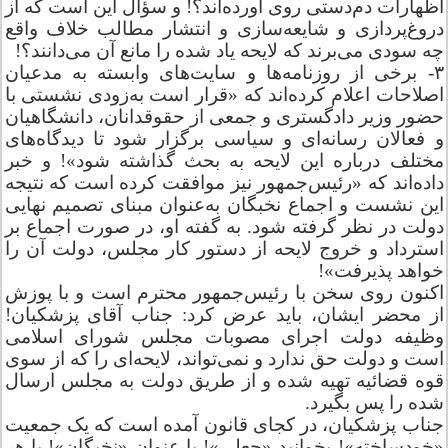
اظهارات دم‌دستی روی آورده‌اند؟! و سؤال این است که از
دروغ‌پردازی و شایعه‌سازی و انتشار مطالب خلاف واقع
چه سودی می‌برند که لایحه یاد شده را مانع آن می‌دانند؟!
۳- برخی از روزنامه‌ها و سایت‌های وابسته به مدعیان
اصلاحات اعلام کرده‌اند که «‌قرار است به‌زودی نشستی با
حضور وزیر دادگستری و جمعی از حقوقدانان، دانشگاهیان
و فعالان رسانه‌ای و سیاسی برگزار شود تا دیدگاه‌های
مختلف درباره این لایحه به بحث گذاشته شود»! و خبر
داده‌اند که «‌رئیس‌جمهور نیز موافقت کرده است که نتیجه
این نشست و اجماع نخبگان به‌عنوان مبنای تصمیم نهایی
دولت در نظر گرفته شود. به گفته او، در صورت اجماع بر
استرداد و خروج لایحه از دستور کار مجلس، دولت آن را
خواهد پذیرفت‌»!
اکنون روی سخن با رئیس‌جمهور محترم است و با پوزش
از محضر ایشان، باید عرض کرد: جناب آقای پزشکیان!
وظیفه دولت اجرای مصوبات مجلس شورای اسلامی
است و دولت حق ندارد و نمی‌تواند، لایحه‌ای را که از سوی
قوه قضائیه تهیه شده و از طریق دولت به مجلس ارسال
شده را پس بگیرد.
جناب پزشکیان، در کجای قانون آمده است که یک جمعیت
«خودساخته»! بخوانید «‌جعلی‌»! با عنوان «‌نخبگان‌»! یا هر