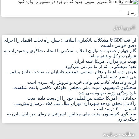
تصویر امنیتی جدید
کد موجود در تصویر را وارد کنید
ارسال
آخرین اخبار
از افت GDP تا مشکلات بانکداری اسلامی؛ سیاح راه نجات اقتصاد را اجرای
دقیق قوانین دانست
گام چهارم جمعیت جانبازان انقلاب اسلامی با انتخاب شاکری و حمیدزاده به
عنوان دبیرکل و قائم مقام
تهدید نرم‌افزاری امریکا علیه ایران
نفوذ فرهنگی، دائم از ما قربانی می‌گیرد
عرض ادب اعضا و دفاتر استانی جمعیت جانبازان به ساحت جانباز و قمر
بنی هاشم علیه السلام
ارائه وعده‌های کاذب هم نوعی خرید و فروش رای مردم است
سخنگوی کمیسیون امنیت ملی مجلس: طوفان الاقصی باعث شکست
بازدارندگی رژیم صهیونیستی شد
حدادعادل: آمریکا حیثیت بین‌المللی خود را از دست داده است
زاکانی: تحقق بودجه شهرداری تهران سال قبل ۱۵۸ درصد و پیش‌بینی
امسال ۲۰۰ درصد است
سخنگوی کمیسیون امنیت ملی مجلس: اسرائیل چاره‌ای جز پایان دادن به
جنگ ندارد
مطالب - پر بازدید