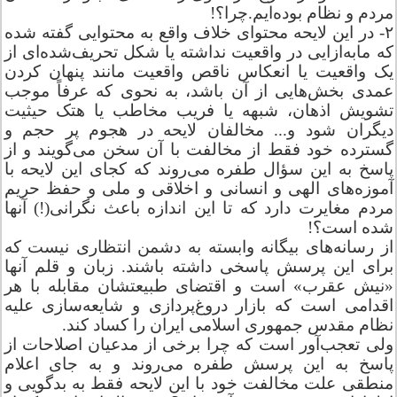
مردم و نظام بوده‌ایم.چرا؟!
مازندران
۲- در این لایحه محتوای خلاف واقع به محتوایی گفته شده
که مابه‌ازایی در واقعیت نداشته یا شکل تحریف‌شده‌ای از
یک واقعیت یا انعکاس ناقص واقعیت مانند پنهان کردن
مرکزی
عمدی بخش‌هایی از آن باشد، به نحوی که عرفاً موجب
تشویش اذهان، شبهه یا فریب مخاطب یا هتک حیثیت
هرمزگان
دیگران شود و... مخالفان لایحه در هجوم پر حجم و
گسترده خود فقط از مخالفت با آن سخن می‌گویند و از
همدان
پاسخ به این سؤال طفره می‌روند که کجای این لایحه با
آموزه‌های الهی و انسانی و اخلاقی و ملی و حفظ حریم
یزد
مردم مغایرت دارد که تا این اندازه باعث نگرانی‌(!) آنها
شده است؟!
از رسانه‌های بیگانه وابسته به دشمن انتظاری نیست که
برای این پرسش پاسخی داشته باشند. زبان و قلم آنها
«‌نیش عقرب» است و اقتضای طبیعتشان مقابله با هر
اقدامی است که بازار دروغ‌پردازی و شایعه‌سازی علیه
نظام مقدس جمهوری اسلامی ایران را کساد کند.
ولی تعجب‌آور است که چرا برخی از مدعیان اصلاحات از
پاسخ به این پرسش طفره می‌روند و به جای اعلام
منطقی علت مخالفت خود با این لایحه فقط به بدگویی و