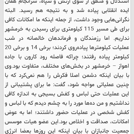
استدلال و منطق از سوی ارتش و سپاه، سرانجام همان
ایده انقلابی پیاده شد و به نتیجه هم رسید. البته
نگرانی‌هایی وجود داشت، از جمله اینکه ما امکانات کافی
برای طی مسیر 115 کیلومتری برای رسیدن به خرمشهر
نداریم. اما رزمندگان و فرماندهان خالصانه در شب
عملیات کیلومترها پیاده‌روی کردند؛ برخی 14 و برخی 20
کیلومتر پیاده رفتند؛ چراکه فاصله رود کارون با جاده
اهواز – خرمشهر در بخش‌های مختلف، متفاوت بود.
وی
با بیان اینکه دشمن اصلا فکرش را هم نمی‌کرد که با
چنین عملیاتی مواجه شود، گفت: ما برای پشتیبانی از
این عملیات حتی لباس و کفش بسیجی به اندازه کافی
نداشتیم و من ده‌ها مورد را به چشم دیدم که با لباس و
کفش شخصی در عملیات حضور داشتند؛ اما به عوض
امکانات، صداقت و اخلاص بود.
این عضو هیات موسس
جمعیت جانبازان با بیان اینکه این روزها بعضا انرژی