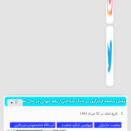
قزوین
قم
کردستان
کرمان
کرمانشاه
کهگیلویه و بویراحمد
گلستان
نقش جامعه ایثارگری در جنگ شناختی/ نظم جهانی در حال تغییر است
گیلان
تاریخ ایجاد در 02 خرداد 1404
جمعیت جانبازان
چهارمین کنگره جمعیت
آیت‌الله محمدمهدی میرباقری
لرستان