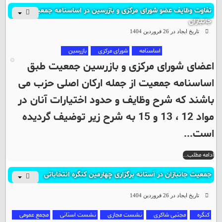
تفاوت وظایف عضو شورای مرکزی و بازرسین در اساسنامه جمعیت
جانبازان
تاریخ ایجاد در 26 فروردين 1404
اساسنامه
شورای مرکزی
بازرسین
اعضای شورای مرکزی و بازرسین جمعیت طبق
اساسنامه جمعیت از جمله ارکان اصلی حزب می
باشند که شرح وظایف و حدود اختیارات آنان در
مواد 12 ، 13 و 15 به شرح زیر توضیف گردیده
است...
ادامه مطلب...
جمعیت جانبازان در آستانه برگزاری چهارمین کنگره انتخاباتی
تاریخ ایجاد در 26 فروردين 1404
کنگره
مجتبی شاکری
نشست مجازی
نشست استانی
مجمع عمومی