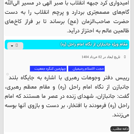
امیدواری کرد جبهه انقلاب با صبر الهی در مسیر الی‌الله
گام‌های مصمم‌تری بردارد و پرچم انقلاب را به دست
حضرت صاحب‌الزمان (عج) برساند تا بر فراز کاخ‌های
ظالمین عالم به احتزاز درآید.
مقام ویژه جانبازان از نگاه امام راحل (ره)
تاریخ ایجاد در 02 خرداد 1404
حجت الاسلام رحیمیان
چهارمین کنگره جمعیت
رییس دفتر وجوهات رهبری با اشاره به جایگاه بلند
جانبازن از نگاه امام راحل (ره) و مقام معظم رهبری،
گفت: جانبازان، شهدای زنده در عصر ما هستند که امام
راحل (ره) فرمودند با افتخار، بر دست و بازوی آنها بوسه
می‌زنند.
ادامه مطلب...