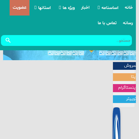
خانه
اخبار
عضویت
اساسنامه
ویژه ها
استانها
رسانه
تماس با ما
مرامنامه
بیانیه ها
آذربایجان شرقی
مواضع
آذربایجان غربی
یادداشتها
اردبیل
سروش
کنگره حزب
اصفهان
ایتا
خاطرات
البرز
اینستاگرام
توییتر
ایلام
بوشهر
تهران