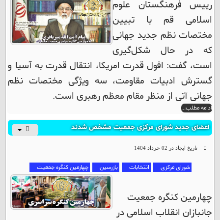
رییس فرهنگستان علوم
مازندران
اسلامی قم با تبیین
مختصات نظم جدید جهانی
مرکزی
که در حال شکل‌گیری
است، گفت: افول قدرت امریکا، انتقال قدرت به آسیا و
هرمزگان
گسترش ادبیات مقاومت، سه ویژگی مختصات نظم
همدان
جهانی آتی از منظر مقام معظم رهبری است.
ادامه مطلب...
یزد
اعضای جدید شورای مرکزی جمعیت مشخص شدند
تاریخ ایجاد در 02 خرداد 1404
شورای مرکزی
انتخابات
بازرسین
چهارمین کنگره جمعیت
چهارمین کنگره جمعیت
جانبازان انقلاب اسلامی در