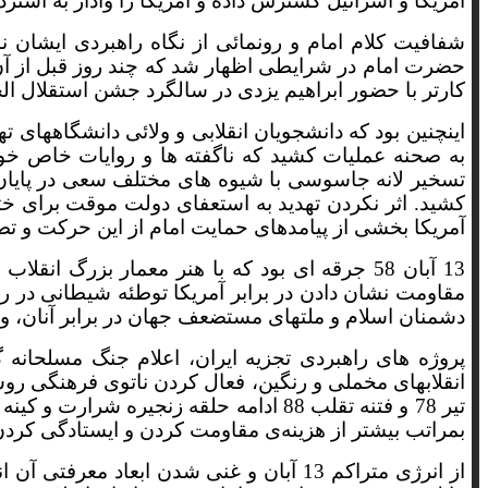
امریکا و اسرائیل گسترش داده و امریکا را وادار به استرداد این
کهگیلویه و بویراحمد
شفافیت کلام امام و رونمائی از نگاه راهبردی ایشان
گلستان
کارتر با حضور ابراهیم یزدی در سالگرد جشن استقلال الج
گیلان
اینچنین بود که دانشجویان انقلابی و ولائی دانشگاههای 
به صحنه عملیات کشید که ناگفته ها و روایات خاص خو
لرستان
کشید. اثر نکردن تهدید به استعفای دولت موقت برای خ
آمریکا بخشی از پیامدهای حمایت امام از این حرکت و تص
مازندران
مرکزی
مقاومت نشان دادن در برابر آمریکا توطئه شیطانی در ر
دشمنان اسلام و ملتهاى مستضعف جهان در برابر آنان، و به‏
هرمزگان
پروژه های راهبردی تجزیه ایران، اعلام جنگ مسلحان
همدان
تیر 78 و فتنه تقلب 88 ادامه حلقه زنجی
بمراتب بیشتر از هزینه‌ی مقاومت کردن و ایستادگی کرد
یزد
از انرژی متراکم 13 آبان و غنی شدن اب