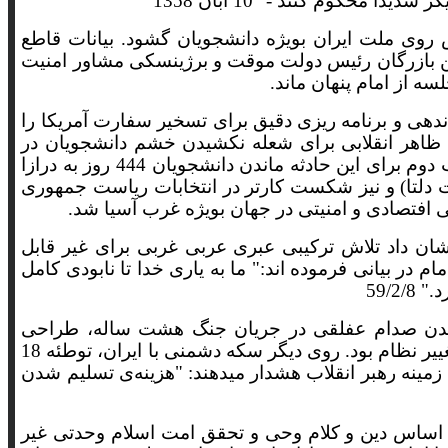
 محکوم کنند - "10 آبان 1358
روی ملت ایران بویژه دانشجویان گشود. بیانات قاطع
بل از آن یعنی در اول نوامبر 1979(10 آبان 58) ملاقاتی محرمانه بین بازرگان رئیس دولت موقت و برژینسکی مشاور امنیت
ه از امام پنهان ماند.
اندهی و برنامه ریزی دقیق برای تسخیر سفارت آمریکا را
 ظاهر انقلابی برای شعله نکشیدن خشم دانشجویان در
تسخیر لانه جاسوسی با شیوه های مختلف سعی در پایان دادن ماجرا داشتند. اما با درایت روشن امام و تعبیر انقلاب دوم برای این حادثه ماندن دانشجویان 444 روز به درازا
 دلتا) و نیز شکست کارتر در انتخابات ریاست جمهوری
 افتصادی و امنیتی در جهان بویژه غرب آسیا شد.
 تبدیل به جریانی شد که همه 13 آبانهای بعد را رقم زد و نشان داد تلاش ترکیبی عبری عربی غربی برای غیر قابل
 بیانی فرموده اند:" ما به یارى خدا تا نابودى کامل
59/2
برآمدن صدام عفلقی در جریان جنگ هشت ساله، طراحی
انقلابهای مخملی و رنگین، فعال کردن ناتوی فرهنگی روشنفکری، هزینه 7 تریلیون دلاری برای استحاله و سقوط و تغییر نظام بود. روی دیگر سکه دشمنی با ایران، توطئه 18
 در همین زمینه رهبر انقلاب هشدار میدهند: "هزینه‌ی تسلیم شدن
بشری بر اساس دین و کلام وحی و تحقق امت اسلام وحدتی غیر