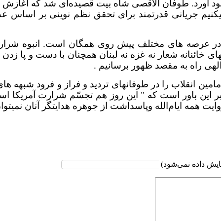
وجود آورد. طوفان الاقصی شاه بیت قصیده‌ای شد که آغازش ر
ند. آنچه امروز از 13 آبان دریافت میکنیم جریانی قدرتمند برای تحقق نظ
در عرصه های مختلف پیش روی همگان است. انبوه شرارتها
های خائنانه شعار نه غزه نه لبنان همچنان با دست و پا 
الهی راه به مقصد ظهور برسانیم .
امین انقلاب را در طوفانهای تردید و فراز و فرود شبهه ه
و بر این باور است که " این روز هم تجسّم شرارت آمریکا
یت همه ایام‌الله وپاسداشت از جوهره هدایتگر آنان نمیتوان
یش داده نمی‌شود)