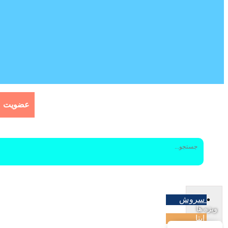
خانه
اساسنامه
اخبار
ویژه ها
استانها
عضویت
مرامنامه
بیانیه ها
آذربایجان شرقی
مواضع
آذربایجان غربی
یادداشتها
اردبیل
سروش
کنگره حزب
اصفهان
ویژه ها
ایتا