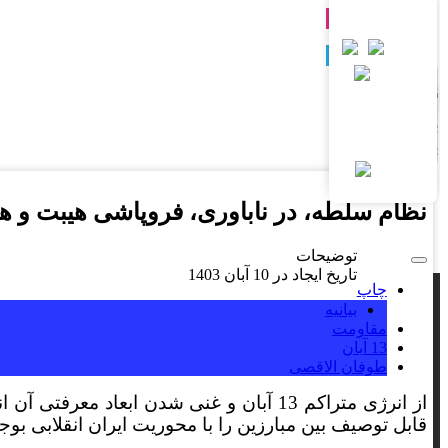
خاطرات
البرز
اینستاگرام
توییتر
ایلام
بوشهر
تهران
نظام سلطه، در ناباوری، فروپاشی هیبت و هیم
چهارمحال و بختیاری
توضیحات
خراسان جنوبی
تاریخ ایجاد در 10 آبان 1403
چاپ
خراسان رضوی
بیانیه
مقاومت
13 آبان
خراسان شمالی
طوفان الاقصی
از انرژی متراکم 13 آبان و غنی شدن اب
خوزستان
قابل توصیف بین مبارزین را با محوریت ایران انقلابی بوجو