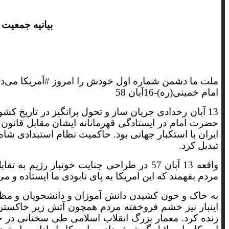
زنجان
بیانیه جمعیت جانبازان 
سمنان
سیستان و بلوچستان
ملت ما دشمن شماره اول خودش را امروز #آمریکا می‌دان
فارس
امام خمینی(ره)-16آبان 58
قزوین
حضرت امام در ایستادگی قهرمانانه ایشان مقابل قانون 
قم
ایران با استکبار جهانی بود. حاکمیت نظام استبدادی شاه
تبدیل کرد.
کردستان
کرمان
کرمانشاه
زنده کرد. معمار بزرگ انقلاب اسلامی طی سخنانی در جم