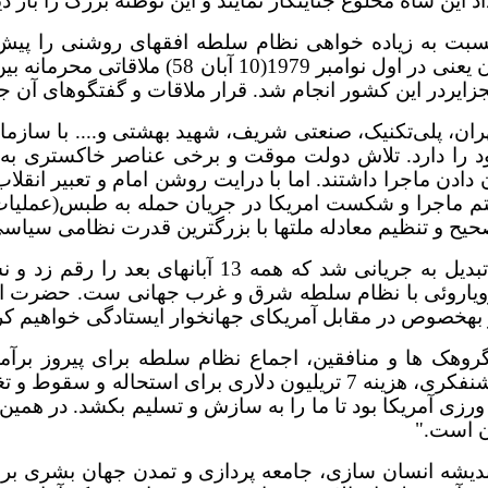
 شاه مخلوع جنایتکار نمایند و این توطئه بزرگ را بار دیگر شدیداً
 نسبت به زیاده خواهی نظام سلطه افقهای روشنی را پیش 
حضرت امام در شرایطی اظهار شد که چند روز ق
زایردر این کشور انجام شد. قرار ملاقات و گفتگوهای آن جلس
تهران، پلی‌تکنیک، صنعتی شریف، شهید بهشتی و.... با سازم
د را دارد. تلاش دولت موقت و برخی عناصر خاکستری به
تم ماجرا و شکست امریکا در جریان حمله به طبس(عملیات
حیح و تنظیم معادله ملتها با بزرگترین قدرت نظامی سیاسی
13 آبان 58 جرقه ای بود که با هنر معمار بزرگ انقلاب
ویاروئی با نظام سلطه شرق و غرب جهانی ست. حضرت امام در
خصوص در مقابل آمریکاى جهان‏خوار ایستادگى خواهیم کرد." /8
ه گروهک ها و منافقین، اجماع نظام سلطه برای پیروز 
ره شرارت و کینه ورزی آمریکا بود تا ما را به سازش و تسلیم بکشد.
ن است."
عاد معرفتی آن اندیشه انسان سازی، جامعه پردازی و تمدن جهان 