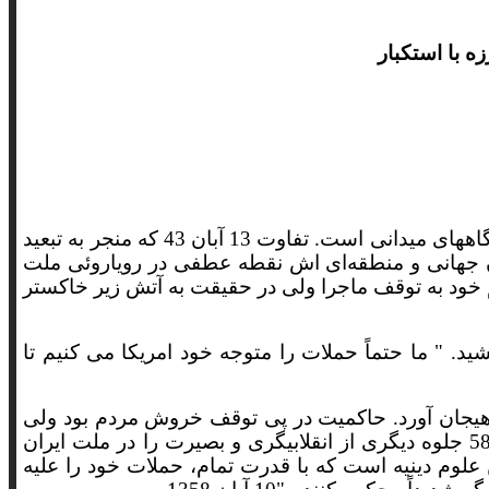
13 آبان رخدادی جریان ساز و تحول برانگیز در تاریخ کشور ما همچنان نقطه پرگار در عرصه دیپلماسی جهانی و آوردگاههای میدانی است. تفاوت 13 آبان 43 که منجر به تبعید
نان جهانی و منطقه‌ای اش نقطه عطفی در رویاروئی ملت
عم خود به توقف ماجرا ولی در حقیقت به آتش زیر خاکستر
شیدن دانش آموزان و دانشجویان و مظلومیت قیام مردم زبان آتش زیر خاکستر 13 آبان 43 را به هیجان آورد. حاکمیت در پی توقف خروش مردم بود ولی
اینبار نیز خشم فروخفته مردم همچون آتش زیر خاکستر پیروزی انقلاب و 13 آبان دیگری را نوید میداد. اما 13 آبان58 جلوه دیگری از انقلابیگری و بصیرت را در ملت ایران
علوم دینیه است که با قدرت تمام، حملات خود را علیه