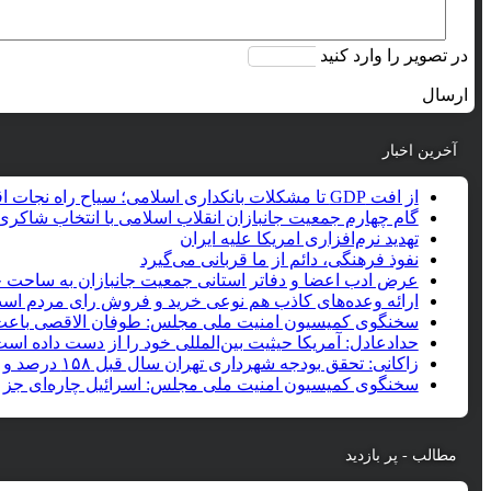
در تصویر را وارد کنید
ارسال
آخرین اخبار
از افت GDP تا مشکلات بانکداری اسلامی؛ سیاح راه نجات اقتصاد را اجرای دقیق قوانین دانست
گام چهارم جمعیت جانبازان انقلاب اسلامی با انتخاب شاکری 
تهدید نرم‌افزاری امریکا علیه ایران
نفوذ فرهنگی، دائم از ما قربانی می‌گیرد
عرض ادب اعضا و دفاتر استانی جمعیت جانبازان به ساحت جا
ارائه وعده‌های کاذب هم نوعی خرید و فروش رای مردم اس
سخنگوی کمیسیون امنیت ملی مجلس: طوفان الاقصی باعث
حدادعادل: آمریکا حیثیت بین‌المللی خود را از دست داده اس
زاکانی: تحقق بودجه شهرداری تهران سال قبل ۱۵۸ درصد و پیش‌بینی امسال ۲۰۰ درصد است
سخنگوی کمیسیون امنیت ملی مجلس: اسرائیل چاره‌ای جز پای
مطالب - پر بازدید