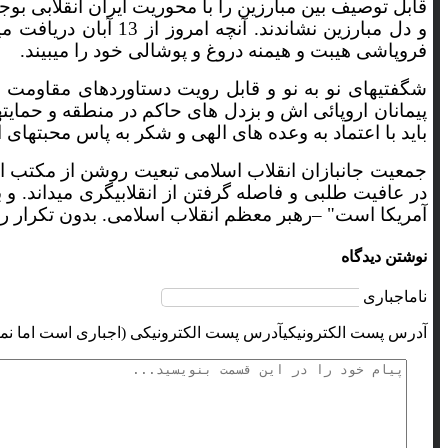
قابل توصیف بین مبارزین را با محوریت ایران انقلابی ب
و دل مبارزین نشاند
فروپاشی هیبت و هیمنه دروغ و پوشالی خود را میبیند.
شگفتیهای نو به نو و قابل رویت دستاوردهای مقاومت 
پیمانان اروپائی اش و بزدل های حاکم در منطقه و حمایت
باید با اعتماد به وعده های الهی و شکر به پاس محبتهای 
جمعیت جانبازان انقلاب اسلامی تبعیت روشن از مکتب ام
در عافیت طلبی و فاصله گرفتن از انقلابیگری میداند. 
آمریکا است" –رهبر معظم انقلاب اسلامی. بدون تکرار روا
نوشتن دیدگاه
نام
اجباری
آدرس پست الکترونیکی
آدرس پست الکترونیکی (اجباری است اما نما