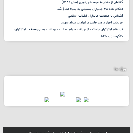
گفتمان از منظر مقام معظم رهبری (سال ۱۳۸۲)
احکام ماده ۳۸ جانبازان بسیجی به بنیاد ابلاغ شد
آشنایی با جمعیت جانبازان انقلاب اسلامی
جزییات احراز درصد جانبازی افراد در بنیاد شهید
ثبت‌نام ایثارگران جامانده از دریافت سهام عدالت و پرداخت همه‌ی معوقات ایثارگران...
کنگره حزب 1397
ویژه ها