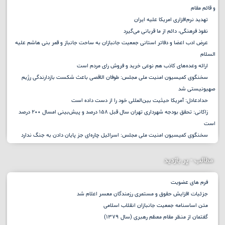
و قائم مقام
تهدید نرم‌افزاری امریکا علیه ایران
نفوذ فرهنگی، دائم از ما قربانی می‌گیرد
عرض ادب اعضا و دفاتر استانی جمعیت جانبازان به ساحت جانباز و قمر بنی هاشم علیه
السلام
ارائه وعده‌های کاذب هم نوعی خرید و فروش رای مردم است
سخنگوی کمیسیون امنیت ملی مجلس: طوفان الاقصی باعث شکست بازدارندگی رژیم
صهیونیستی شد
حدادعادل: آمریکا حیثیت بین‌المللی خود را از دست داده است
زاکانی: تحقق بودجه شهرداری تهران سال قبل ۱۵۸ درصد و پیش‌بینی امسال ۲۰۰ درصد
است
سخنگوی کمیسیون امنیت ملی مجلس: اسرائیل چاره‌ای جز پایان دادن به جنگ ندارد
مطالب - پر بازدید
فرم های عضویت
جزئیات افزایش حقوق و مستمری رزمندگان معسر اعلام شد
متن اساسنامه جمعیت جانبازان انقلاب اسلامی
گفتمان از منظر مقام معظم رهبری (سال ۱۳۷۹)