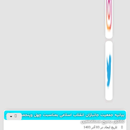
بیانیه جمعیت جانبازان انقلاب اسلامی بمناسبت چهل وپنجمین سالگرد
تشکیل بسیج مستضعفین
تاریخ ایجاد در 03 آذر 1403