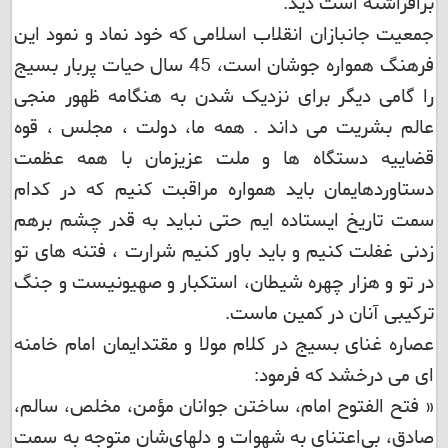
برافراشته است دید.
جمعیت جانبازان انقلاب اسلامی که خود نماد و نمود این
فرهنگ همواره جوشان است، 45 سال حیات پربار بسیج
را گامی دیگر برای نزدیک شدن به هنگامه ظهور منجی
عالم بشریت می داند . همه ما، دولت ، مجلس ، قوه
قضاییه دستگاه ها و ملت عزیزمان با همه عظمت
دستاوردهایمان باید همواره مراقبت کنیم که در کدام
سمت تاریخ ایستاده ایم حتی نباید به قدر چشم برهم
زدنی غفلت کنیم و باید باور کنیم شرارت ، فتنه های تو
در تو و هزار چهره شیطان، استکبار و صهیونیست و جنگ
ترکیبی آنان در کمین ماست.
عصاره غنای بسیج در کلام مولا و مقتدایمان امام خامنه
ای می درخشد که فرمود:
« فتح الفتوح امام، ساختن جوانان مؤمن، مخلص، سالم،
صادق، بی‌اعتنای به شهوات و دلهای‌شان متوجه به سمت