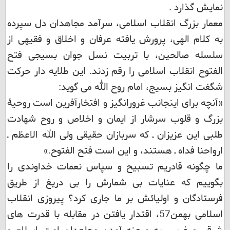
نمایش گذارد .
معمار بزرگ انقلاب اسلامی، سرآمد مجاهدان دل سپرده
به کلام الهی، پرورش یافته عرفان و اخلاق و فقیهی از
سلسله صالحین، با تربیت نسل جوان بسیجی فتح
الفتوح انقلاب اسلامی را رقم زدند. این طلایه دار حرکت
شگفت انگیز بسیج، امام روح الله می گوید:
«آنچه برای اینجانب غرورانگیز و افتخارآفرین است‌‎ ‎‌روحیۀ
بزرگ و قلوب سرشار از ایمان و اخلاص و روح شهادت
طلبی این عزیزان ـ که‌‎ ‎‌سربازان حقیقی ولی الله الاعظم ـ
ارواحنا فداه ـ هستند، و این است فتح الفتوح.»
ما چگونه قادریم تسبیح و سپاس نعمات خداوندی را
بگوییم که عنایات بی شمارش را بی دریغ از طریق
فرستادگان و اولیائش بر ما جاری کرد؟ پیروزی انقلاب
اسلامی بهمن57، اقتدار یافتن در مقابله با قدرت های