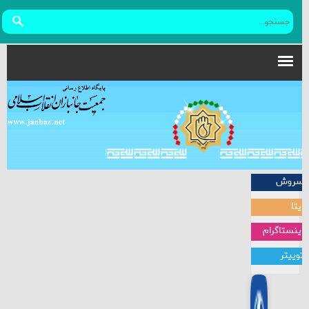
سروش
ایتا
اینستاگرام
توییتر