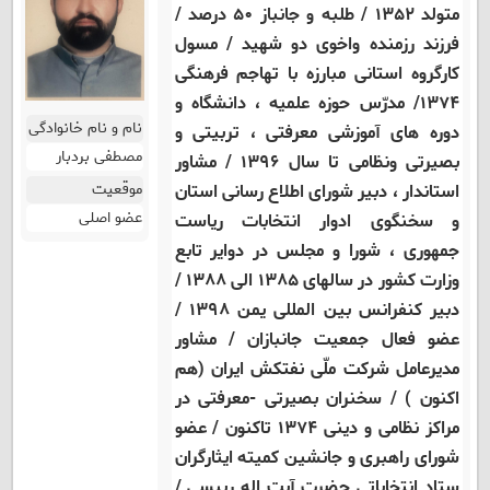
متولد ١٣۵٢ / طلبه و جانباز ۵۰ درصد /
فرزند رزمنده واخوی دو شهید / مسول
کارگروه استانی مبارزه با تهاجم فرهنگی
۱۳۷۴/ مدرّس حوزه علمیه ، دانشگاه و
نام و نام خانوادگی
دوره های آموزشی معرفتی ، تربیتی و
مصطفی بردبار
بصیرتی ونظامی تا سال ۱۳۹۶ / مشاور
موقعیت
استاندار ، دبیر شورای اطلاع رسانی استان
عضو اصلی
و سخنگوی ادوار انتخابات ریاست
جمهوری ، شورا و مجلس در دوایر تابع
وزارت کشور در سالهای ۱۳۸۵ الی ۱۳۸۸ /
دبیر کنفرانس بین المللی یمن ۱۳۹۸ /
عضو فعال جمعیت جانبازان / مشاور
مدیرعامل شرکت ملّی نفتکش ایران (هم
اکنون ) / سخنران بصیرتی -معرفتی در
مراکز نظامی و دینی ۱۳۷۴ تاکنون / عضو
شورای راهبری و جانشین کمیته ایثارگران
ستاد انتخاباتی حضرت آیت اله رییسی /