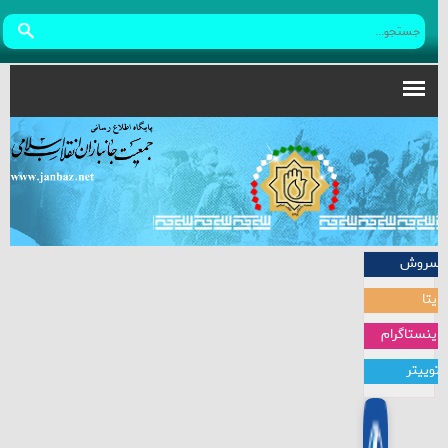
سروش
ایتا
اینستاگرام
توییتر