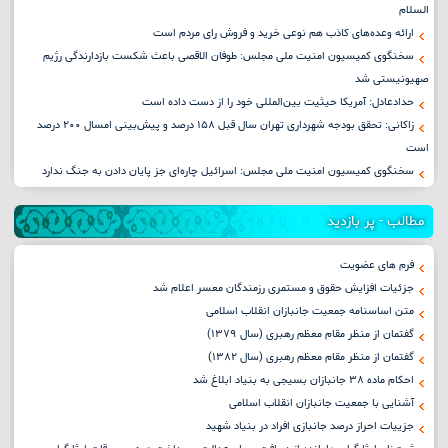
السلام
ارائه وعده‌های کاذب هم نوعی خرید و فروش رای مردم است
سخنگوی کمیسیون امنیت ملی مجلس: طوفان الاقصی باعث شکست بازدارندگی رژیم
صهیونیستی شد
حدادعادل: آمریکا حیثیت بین‌المللی خود را از دست داده است
زاکانی: تحقق بودجه شهرداری تهران سال قبل ۱۵۸ درصد و پیش‌بینی امسال ۲۰۰ درصد
است
سخنگوی کمیسیون امنیت ملی مجلس: اسرائیل چاره‌ای جز پایان دادن به جنگ ندارد
مطالب - پر بازدید
فرم های عضویت
جزئیات افزایش حقوق و مستمری رزمندگان معسر اعلام شد
متن اساسنامه جمعیت جانبازان انقلاب اسلامی
گفتمان از منظر مقام معظم رهبری (سال ۱۳۷۹)
گفتمان از منظر مقام معظم رهبری (سال ۱۳۸۲)
احکام ماده ۳۸ جانبازان بسیجی به بنیاد ابلاغ شد
آشنایی با جمعیت جانبازان انقلاب اسلامی
جزییات احراز درصد جانبازی افراد در بنیاد شهید