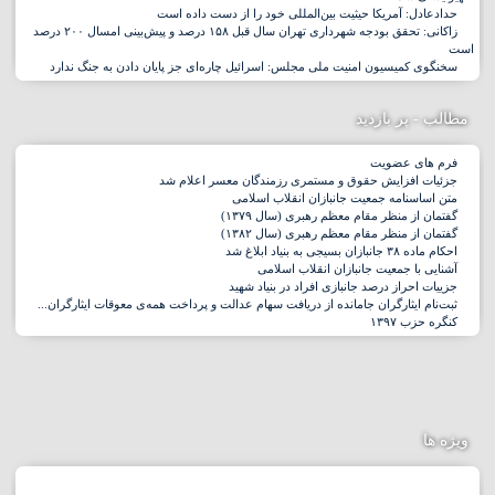
حدادعادل: آمریکا حیثیت بین‌المللی خود را از دست داده است
زاکانی: تحقق بودجه شهرداری تهران سال قبل ۱۵۸ درصد و پیش‌بینی امسال ۲۰۰ درصد
است
سخنگوی کمیسیون امنیت ملی مجلس: اسرائیل چاره‌ای جز پایان دادن به جنگ ندارد
مطالب - پر بازدید
فرم های عضویت
جزئیات افزایش حقوق و مستمری رزمندگان معسر اعلام شد
متن اساسنامه جمعیت جانبازان انقلاب اسلامی
گفتمان از منظر مقام معظم رهبری (سال ۱۳۷۹)
گفتمان از منظر مقام معظم رهبری (سال ۱۳۸۲)
احکام ماده ۳۸ جانبازان بسیجی به بنیاد ابلاغ شد
آشنایی با جمعیت جانبازان انقلاب اسلامی
جزییات احراز درصد جانبازی افراد در بنیاد شهید
ثبت‌نام ایثارگران جامانده از دریافت سهام عدالت و پرداخت همه‌ی معوقات ایثارگران...
کنگره حزب ١٣٩٧
ویژه ها