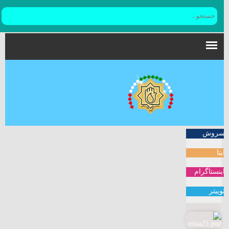
سروش
ایتا
اینستاگرام
توییتر