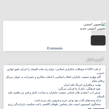
تصویر امنیتی جدید
ارسال
JComments
آخرین اخبار
از افت GDP تا مشکلات بانکداری اسلامی؛ سیاح راه نجات اقتصاد را اجرای دقیق قوانین
دانست
گام چهارم جمعیت جانبازان انقلاب اسلامی با انتخاب شاکری و حمیدزاده به عنوان دبیرکل
و قائم مقام
تهدید نرم‌افزاری امریکا علیه ایران
نفوذ فرهنگی، دائم از ما قربانی می‌گیرد
عرض ادب اعضا و دفاتر استانی جمعیت جانبازان به ساحت جانباز و قمر بنی هاشم علیه
السلام
ارائه وعده‌های کاذب هم نوعی خرید و فروش رای مردم است
سخنگوی کمیسیون امنیت ملی مجلس: طوفان الاقصی باعث شکست بازدارندگی رژیم
صهیونیستی شد