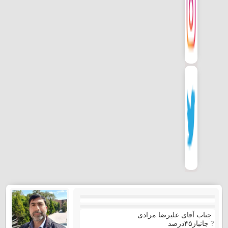
جناب آقای علیرضا مرادی
? جانباز۴۵درصد