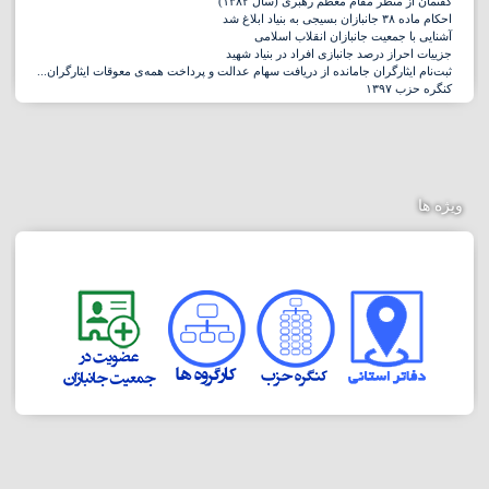
گفتمان از منظر مقام معظم رهبری (سال ۱۳۸۲)
احکام ماده ۳۸ جانبازان بسیجی به بنیاد ابلاغ شد
آشنایی با جمعیت جانبازان انقلاب اسلامی
جزییات احراز درصد جانبازی افراد در بنیاد شهید
ثبت‌نام ایثارگران جامانده از دریافت سهام عدالت و پرداخت همه‌ی معوقات ایثارگران...
کنگره حزب ١٣٩٧
ویژه ها