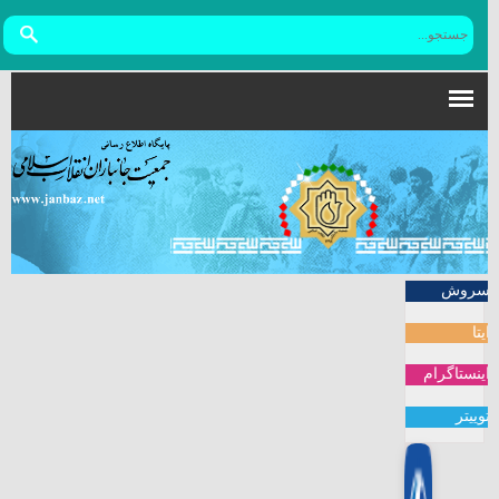
سروش
ایتا
اینستاگرام
توییتر