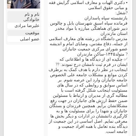
▪️ دکتری الهیات و معارف اسلامی گرایش فقه
و مبانی حقوق اسلامی
?شغل:
نام و نام
بازنشسته سپاه پاسداران
خانوادگی
فرمانده سپاه اسبق شهرستان بابل و چالوس
علیرضا مرادی
دبیر شورای هماهنگی مبارزه با مواد مخدر
موقعیت
استان مازندران
مدرس دانشگاه در رشته های معارف اسلامی
عضو اصلی
از جمله، دفاع مقدس، وصایای امام و اندیشه
عضو شورای مرکزی جمعیت جانبازان
? متولد۱۳۴۵-ساکن مازندران
✅ چکیده ای از دیدگاه ها و اطلاعاتی که
ایشان در فرم ثبت نامشان درج نمودند: ??
اینجانب در نظر دارم با هدف کمک به برطرف
کردن موانع و مشکلات جامعه علی الخصوص
جامعه جانبازان وارد این عرصه شوم. بر
اساس سوابق و روابطی که در سال های
مسئولیت اینجانب شکل گرفته است با
مطالبه گری از مدیران و ارتباط با مسئولین
ضمن حفظ ارزش های جانبازان در جهت رفع
مشکلاتشان برآیم. همچنین فرزندان و بستگان
جانبازان و شهدا را برای مسئولیت ها و به
کارگیری دانششان در ادارات و دیگر بخش ها
معرفی نمایم. اصل اساسی در این جمعیت از
دیدگاه بنده تعامل با همه افراد جمعیت و
جامعه است.