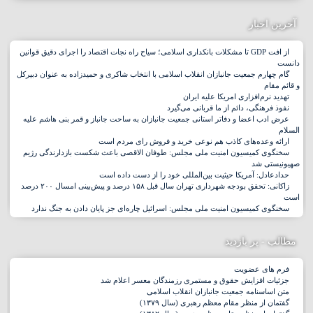
آخرین اخبار
از افت GDP تا مشکلات بانکداری اسلامی؛ سیاح راه نجات اقتصاد را اجرای دقیق قوانین
دانست
گام چهارم جمعیت جانبازان انقلاب اسلامی با انتخاب شاکری و حمیدزاده به عنوان دبیرکل
و قائم مقام
تهدید نرم‌افزاری امریکا علیه ایران
نفوذ فرهنگی، دائم از ما قربانی می‌گیرد
عرض ادب اعضا و دفاتر استانی جمعیت جانبازان به ساحت جانباز و قمر بنی هاشم علیه
السلام
ارائه وعده‌های کاذب هم نوعی خرید و فروش رای مردم است
سخنگوی کمیسیون امنیت ملی مجلس: طوفان الاقصی باعث شکست بازدارندگی رژیم
صهیونیستی شد
حدادعادل: آمریکا حیثیت بین‌المللی خود را از دست داده است
زاکانی: تحقق بودجه شهرداری تهران سال قبل ۱۵۸ درصد و پیش‌بینی امسال ۲۰۰ درصد
است
سخنگوی کمیسیون امنیت ملی مجلس: اسرائیل چاره‌ای جز پایان دادن به جنگ ندارد
مطالب - پر بازدید
فرم های عضویت
جزئیات افزایش حقوق و مستمری رزمندگان معسر اعلام شد
متن اساسنامه جمعیت جانبازان انقلاب اسلامی
گفتمان از منظر مقام معظم رهبری (سال ۱۳۷۹)