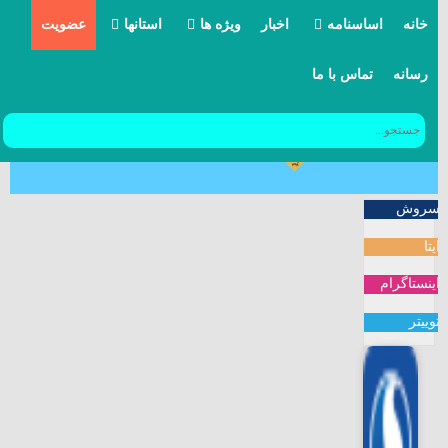
خانه
اساسنامه
اخبار
ویژه ها
استانها
عضویت
رسانه
تماس با ما
مرامنامه
بیانیه ها
آذربایجان شرقی
مواضع
آذربایجان غربی
یادداشتها
اردبیل
سروش
کنگره حزب
اصفهان
ایتا
خاطرات
البرز
اینستاگرام
توییتر
ایلام
بوشهر
تهران