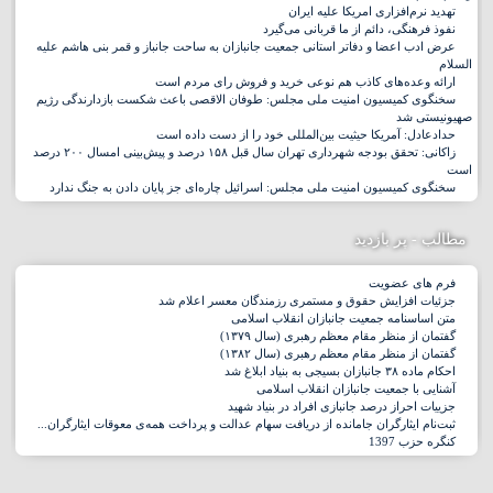
تهدید نرم‌افزاری امریکا علیه ایران
نفوذ فرهنگی، دائم از ما قربانی می‌گیرد
مازندران
عرض ادب اعضا و دفاتر استانی جمعیت جانبازان به ساحت جانباز و قمر بنی هاشم علیه
السلام
ارائه وعده‌های کاذب هم نوعی خرید و فروش رای مردم است
مرکزی
سخنگوی کمیسیون امنیت ملی مجلس: طوفان الاقصی باعث شکست بازدارندگی رژیم
صهیونیستی شد
حدادعادل: آمریکا حیثیت بین‌المللی خود را از دست داده است
هرمزگان
زاکانی: تحقق بودجه شهرداری تهران سال قبل ۱۵۸ درصد و پیش‌بینی امسال ۲۰۰ درصد
است
سخنگوی کمیسیون امنیت ملی مجلس: اسرائیل چاره‌ای جز پایان دادن به جنگ ندارد
همدان
مطالب - پر بازدید
یزد
فرم های عضویت
جزئیات افزایش حقوق و مستمری رزمندگان معسر اعلام شد
متن اساسنامه جمعیت جانبازان انقلاب اسلامی
گفتمان از منظر مقام معظم رهبری (سال ۱۳۷۹)
گفتمان از منظر مقام معظم رهبری (سال ۱۳۸۲)
احکام ماده ۳۸ جانبازان بسیجی به بنیاد ابلاغ شد
آشنایی با جمعیت جانبازان انقلاب اسلامی
جزییات احراز درصد جانبازی افراد در بنیاد شهید
ثبت‌نام ایثارگران جامانده از دریافت سهام عدالت و پرداخت همه‌ی معوقات ایثارگران...
کنگره حزب 1397