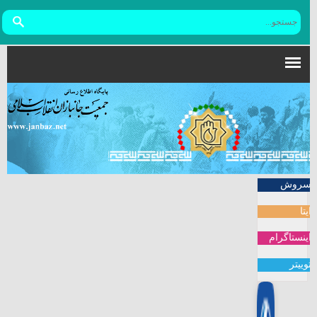
سروش
ایتا
اینستاگرام
توییتر