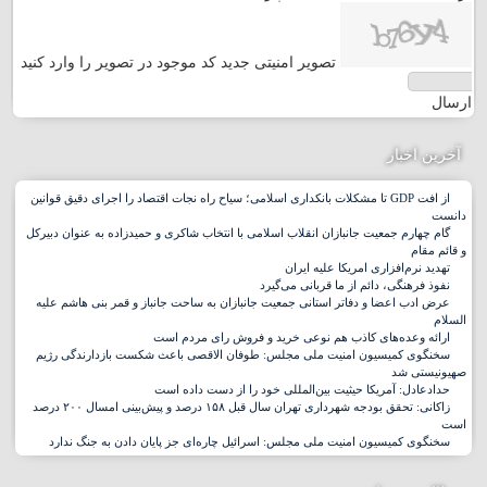
تصویر امنیتی جدید
کد موجود در تصویر را وارد کنید
ارسال
آخرین اخبار
از افت GDP تا مشکلات بانکداری اسلامی؛ سیاح راه نجات اقتصاد را اجرای دقیق قوانین
دانست
گام چهارم جمعیت جانبازان انقلاب اسلامی با انتخاب شاکری و حمیدزاده به عنوان دبیرکل
و قائم مقام
تهدید نرم‌افزاری امریکا علیه ایران
نفوذ فرهنگی، دائم از ما قربانی می‌گیرد
عرض ادب اعضا و دفاتر استانی جمعیت جانبازان به ساحت جانباز و قمر بنی هاشم علیه
السلام
ارائه وعده‌های کاذب هم نوعی خرید و فروش رای مردم است
سخنگوی کمیسیون امنیت ملی مجلس: طوفان الاقصی باعث شکست بازدارندگی رژیم
صهیونیستی شد
حدادعادل: آمریکا حیثیت بین‌المللی خود را از دست داده است
زاکانی: تحقق بودجه شهرداری تهران سال قبل ۱۵۸ درصد و پیش‌بینی امسال ۲۰۰ درصد
است
سخنگوی کمیسیون امنیت ملی مجلس: اسرائیل چاره‌ای جز پایان دادن به جنگ ندارد