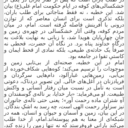
خشکسالی‌های کوفه در ایام حکومت امام علی(ع) بیان
شد. این خطبه ، نه فقط مناجاتی برای طلب باران،
بلکه تذکری است برای انسان معاصر که از توازن
درونی با آفرینش فاصله گرفته است. امام، در میان
مردم کوفه، وقتی آثار خشکسالی در چهره‌ی زمین و
جانِ چهارپایان هویدا شد، با زبانی به نهایت بلاغت به
درگاه خداوند پناه برد. در نگاه آن حضرت، قحطی نه
صرفاً یک حادثه‌ی طبیعی، بلکه نمادی از قحط ایمان و
کاستیِ تقوا در جامعه بود.
امام در این خطبه، صحنه‌ای از بی‌تابی زمین و
موجودات را ترسیم می‌کند؛ کوه‌هایی شکاف‌خورده از
بی‌آبی، زمین‌هایی غبارآلود، دام‌هایی سرگردان و
فریادزنان در آغل‌های خالی. این تصویرِ دردناک، دعوتی
است به تأمل در نسبت میان رفتار انسانی و واکنش
طبیعت. او می‌فرماید: «بار خدایا، بر ناله‌ی گوسفندان و
آهِ شتران ماده رحمت آور»؛ یعنی حتی ناله‌ی جانوران
نیز سزاوار رحمت الهی است، چه رسد به اشکِ بندگان.
در این بیان، زمین و آسمان و حیوان و انسان، همه در
شبکه‌ای از معنا به هم پیوسته‌اند.
امام، از خدا طلب
می‌کند بارانی فروفرستد که نه تنها زمین را زنده کند،