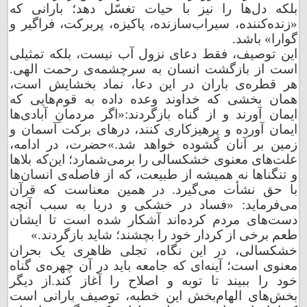
بلکه دل‌ها را نیز با حیات تغسّل دهد؛ بارانی که
«زنده‌کننده، سیراب‌سازنده، پاکیزه، پربرکت، فراگیر و
گوارا» باشد.
این توصیف، فقط دعای نزول آب نیست، بلکه تمثیلی
است از بازگشت انسان به سرچشمه‌ی رحمت الهی.
هر قطره‌ی باران در این دعا، نماد بخشایش است،
همان بخشی که خداوند وعده داده به قوم‌هایی که
ایمان آورند و از گناه بازگردند:
«اگر مردمانِ آبادی‌ها
ایمان آورده و پرهیزکاری کنند، درهای برکت آسمان و
زمین بر آنان گشوده خواهد شد.»
حضرت، در ادامه،
علت‌های معنوی خشکسالی را برمی‌شمارد؛ این‌که بلاها
و تنگناها نه همیشه از طبیعت، که از فاصله‌ی انسان‌ها
با حق نشأت می‌گیرد. در همین معناست که قرآن
می‌فرماید: «فساد در خشکی و دریا به سبب آنچه
دست‌های مردم کرده‌اند آشکار شده است تا ایشان
طعم برخی از کردار خود را بچشند؛ شاید بازگردند.»
خشکسالی، در این نگاه، تجلی ظاهری یک بحران
معنوی است؛ آینه‌ای که جامعه باید در آن چهره‌ی گناه
خود را ببیند تا توبه و اصلاح را آغاز کند.
از دیگر
بخش‌های الهام‌بخش این خطبه، توصیف بارانی است