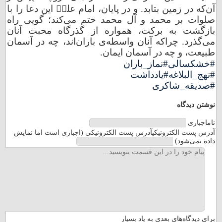
آن‌که در زمین بتابد. و در پایان، امام علیؑ این دعا را با
صلوات بر محمد و آل محمد ختم می‌کند؛ گویی راه
بازگشت به برکت، همواره از گذرگاه محبت آنان
می‌گذرد. چراکه آنان واسطه‌ی باران‌اند، چه در آسمان
طبیعت، و چه در آسمان ایمان.
#خشکسالی
#نماز_باران
#نهج_البلاغه
#یادداشت
#صدیقه_شاکری
نوشتن دیدگاه
نام
اجباری
آدرس پست الکترونیکی
آدرس پست الکترونیکی (اجباری است اما نمایش
داده نمی‌شود)
مرا
برای دیدگاه‌های بعدی به یاد بسپار