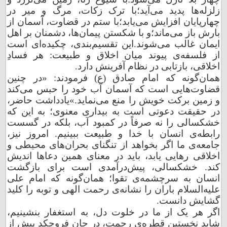
زلزله‌ها پدید می‌آید؛
با ترک زکات، مرگ و میر در
چهارپایان افزایش می‌یابد؛
با ستم در قضاوت، آسمان از
بارش باز می‌ماند؛
و با شکستن پیمان‌ها، دشمنان بر اهل
ایمان غالب می‌شوند.
این تقسیم‌بندی، چکیده‌ای است
از فلسفه‌ی پیوند میان اخلاق و طبیعت: هر فسادِ
اخلاقی، بازتابی در نظام آفرینش دارد.
همان‌گونه که امام صادق‌ (ع) فرمودند: «در چنین
قضاوت‌هایی است که آسمان آب خود را حبس می‌کند
و زمین برکت خویش را منع می‌نماید.»
یادداشت حاضر،
در حقیقت دعوتی است به بیداری معنوی؛ به این که
خشکسالی را نه صرفاً در کمبود آب، بلکه در گسست
رابطه‌ی انسان با خدا و طبیعت ببینیم. امروز نیز،
جامعه‌ی ما اگر بخواهد از تنگنای بحران‌های محیطی و
اخلاقی رهایی یابد، باید در معنای همین دعاها اندیش
کند. خشکسالی، پیش‌درآمدی است برای بازگشت
انسان به سرچشمه‌ی تقوا؛ همان‌گونه که امام علی
علیه‌السلام باران را نشانه‌ی رحمت الهی و توبه را کلید
گشایش دانست.
اگر هر یک از ما در خلوت دل، به استغفار بنشینیم،
شاید نخستین قطره‌ی رحمت، در جان فروچکد پیش از