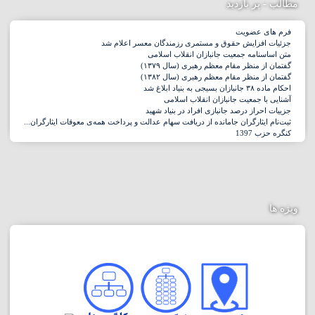
مطالب - پر بازدید
فرم های عضویت
جزئیات افزایش حقوق و مستمری رزمندگان معسر اعلام شد
متن اساسنامه جمعیت جانبازان انقلاب اسلامی
گفتمان از منظر مقام معظم رهبری (سال ۱۳۷۹)
گفتمان از منظر مقام معظم رهبری (سال ۱۳۸۲)
احکام ماده ۳۸ جانبازان بسیجی به بنیاد ابلاغ شد
آشنایی با جمعیت جانبازان انقلاب اسلامی
جزییات احراز درصد جانبازی افراد در بنیاد شهید
ثبت‌نام ایثارگران جامانده از دریافت سهام عدالت و پرداخت همه‌ی معوقات ایثارگران...
کنگره حزب 1397
ویژه ها