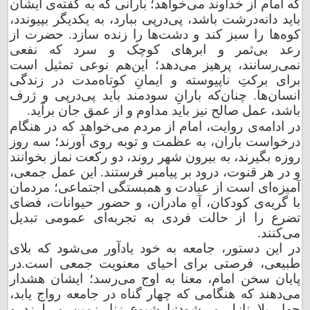
که امام از خداوند می‌خواهد؛ بارانی که به گفته‌ی ایشان
باید دانه‌درشت باشد، پی‌در‌پی ببارد، به یکدیگر بپیوندد،
کوه‌ها را سبز کند و دشت‌ها را زنده سازد. حضرت از
رعد بی‌ثمر و ابرهای کوچک و سرد که نفعی
نمی‌رسانند، پرهیز می‌دهد؛ این‌هم نوعی تمثیل است
برای برکتِ ناپیوسته و ایمانِ کوتاه‌مدت در زندگی
انسان‌ها. چنان‌که بارانِ سودمند باید پی‌در‌پی و ژرف
باشد، عمل صالح نیز باید مداوم و از عمق جان برآید.
در ادامه‌ی روایت، امام از مردم می‌خواهد که در هنگام
درخواست باران، به عظمت و توبه روی آورند؛ سه روز
روزه بگیرند، به بیرون شهر روند، دو رکعت نماز بخوانند
و در هر قنوت، درود بر پیامبر فرستند. این عمل جمعی،
آمیزه‌ای است از عبادت و همبستگی اجتماعی؛ مردمان
با گریه‌ی کودکان، آهِ مادران، و حضور حیوانات، فضای
تضرع را از حالت فردی به تجربه‌ای عمومی تبدیل
می‌کنند.
در این دستور، جامعه به خود یادآور می‌شود که بلای
طبیعی، فرصتی برای احیای معنویت جمعی است.
در
پایان سخن امام، معنا به اوج می‌رسد؛ ایشان هشدار
می‌دهند که هنگامی که چهار گناه در جامعه رواج یابد،
چهار بلا نازل می‌شود:
با شیوع زنا، زمین می‌لرزد و