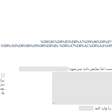
%D8%B1%D8%B3%D8%A7%D9%86%D9%87/
%D8%AD%D8%B6%D9%88%D8%B1-%D8%A7%D8%AC%D8%AA%D9%85%
ست اما نمایش داده نمی‌شود)
برا
دیدگ
بعد
یاد 
ا وارد کنید