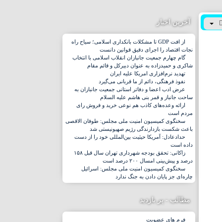
آخرین اخبار
از افت GDP تا مشکلات بانکداری اسلامی؛ سیاح راه
نجات اقتصاد را اجرای دقیق قوانین دانست
گام چهارم جمعیت جانبازان انقلاب اسلامی با انتخاب
شاکری و حمیدزاده به عنوان دبیرکل و قائم مقام
تهدید نرم‌افزاری امریکا علیه ایران
نفوذ فرهنگی، دائم از ما قربانی می‌گیرد
عرض ادب اعضا و دفاتر استانی جمعیت جانبازان به
ساحت جانباز و قمر بنی هاشم علیه السلام
ارائه وعده‌های کاذب هم نوعی خرید و فروش رای
مردم است
سخنگوی کمیسیون امنیت ملی مجلس: طوفان الاقصی
باعث شکست بازدارندگی رژیم صهیونیستی شد
حدادعادل: آمریکا حیثیت بین‌المللی خود را از دست
داده است
زاکانی: تحقق بودجه شهرداری تهران سال قبل ۱۵۸
درصد و پیش‌بینی امسال ۲۰۰ درصد است
سخنگوی کمیسیون امنیت ملی مجلس: اسرائیل
چاره‌ای جز پایان دادن به جنگ ندارد
مطالب - پر بازدید
فرم های عضویت