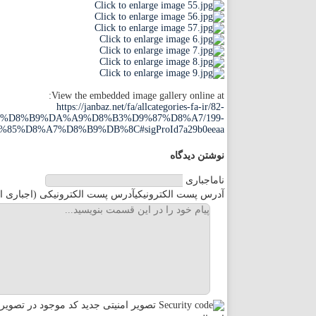
مازندران
مرکزی
هرمزگان
View the embedded image gallery online at:
https://janbaz.net/fa/allcategories-fa-ir/82-
%D8%B9%DA%A9%D8%B3%D9%87%D8%A7/199-
همدان
D8%A7%D8%B9%DB%8C#sigProId7a29b0eeaa
نوشتن دیدگاه
یزد
نام
اجباری
آدرس پست الکترونیکی
آدرس پست الکترونیکی (اجباری ا
تصویر امنیتی جدید
کد موجود در تصویر ر