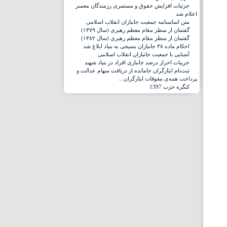
جزئیات افزایش حقوق و مستمری رزمندگان معسر
اعلام شد
متن اساسنامه جمعیت جانبازان انقلاب اسلامی
گفتمان از منظر مقام معظم رهبری (سال ۱۳۷۹)
گفتمان از منظر مقام معظم رهبری (سال ۱۳۸۲)
احکام ماده ۳۸ جانبازان بسیجی به بنیاد ابلاغ شد
آشنایی با جمعیت جانبازان انقلاب اسلامی
جزییات احراز درصد جانبازی افراد در بنیاد شهید
ثبت‌نام ایثارگران جامانده از دریافت سهام عدالت و
پرداخت همه‌ی معوقات ایثارگران...
کنگره حزب 1397