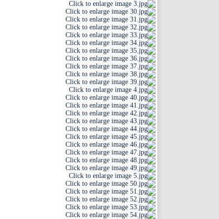
قزوین
قم
کردستان
کرمان
کرمانشا
کهگیلویه
گلستان
گیلان
لرستان