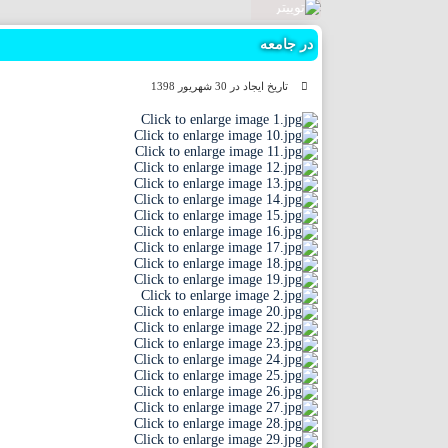
چهارمحال
در جامعه
خراسان 
تاریخ ایجاد در 30 شهریور 1398
خراسان
خراسان 
خوزستان
زنجان
سمنان
سیستان 
فارس