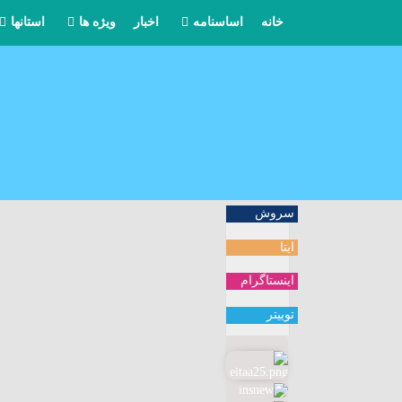
خانه
اساسنامه
اخبار
ویژه ها
استانها
مرامنامه
بیانیه ها
آذربایج
مواضع
آذربایجا
یادداشتها
اردبیل
کنگره حزب
اصفهان
سروش
ایتا
خاطرات
البرز
اینستاگرام
ایلام
توییتر
بوشهر
تهران