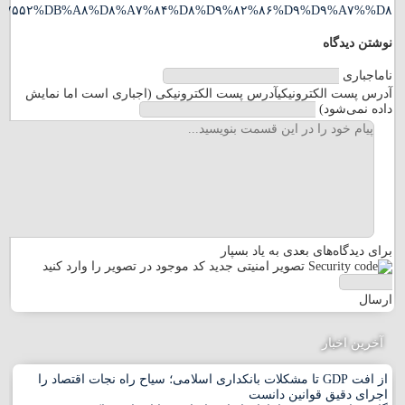
%D٨%A٧%D٩%٨۶%D٩%٨٢%D٩%٨۴%D٨%A٧%D٨%A٨%DB%٨C#sigProId٨١f٢٢d٧۵۵٢
نوشتن دیدگاه
نام
اجباری
آدرس پست الکترونیکی
آدرس پست الکترونیکی (اجباری است اما نمایش
داده نمی‌شود)
مرا
برای دیدگاه‌های بعدی به یاد بسپار
تصویر امنیتی جدید
کد موجود در تصویر را وارد کنید
ارسال
آخرین اخبار
از افت GDP تا مشکلات بانکداری اسلامی؛ سیاح راه نجات اقتصاد را
اجرای دقیق قوانین دانست