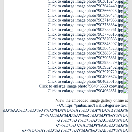
View the embedded image gallery online at:
https://janbaz.net/fa/allcategories-fa-ir/٨٧-
%D٩%٨٧%D٩%٨۵%D٨%A٧%DB%٨C%D٨%B۴-
%D٨%AC%D٨%A٨%D٩%٨٧%D٩%٨٧-
%D٨%AA%D٨%AD%D٩%٨٨%D٩%٨۴-
%D٨%AE%D٩%٨٨%D٨%A٧%D٩%٨٧%D٨%A٧%D٩%٨۶-