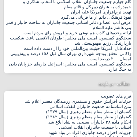
گام چهارم جمعیت جانبازان انقلاب اسلامی با انتخاب شاکری و
حمیدزاده به عنوان دبیرکل و قائم مقام
تهدید نرم‌افزاری امریکا علیه ایران
نفوذ فرهنگی، دائم از ما قربانی می‌گیرد
عرض ادب اعضا و دفاتر استانی جمعیت جانبازان به ساحت جانباز و قمر
بنی هاشم علیه السلام
ارائه وعده‌های کاذب هم نوعی خرید و فروش رای مردم است
سخنگوی کمیسیون امنیت ملی مجلس: طوفان الاقصی باعث شکست
بازدارندگی رژیم صهیونیستی شد
حدادعادل: آمریکا حیثیت بین‌المللی خود را از دست داده است
زاکانی: تحقق بودجه شهرداری تهران سال قبل ۱۵۸ درصد و پیش‌بینی
امسال ۲۰۰ درصد است
سخنگوی کمیسیون امنیت ملی مجلس: اسرائیل چاره‌ای جز پایان دادن
به جنگ ندارد
مطالب - پر بازدید
فرم های عضویت
جزئیات افزایش حقوق و مستمری رزمندگان معسر اعلام شد
متن اساسنامه جمعیت جانبازان انقلاب اسلامی
گفتمان از منظر مقام معظم رهبری (سال ۱۳۷۹)
گفتمان از منظر مقام معظم رهبری (سال ۱۳۸۲)
احکام ماده ۳۸ جانبازان بسیجی به بنیاد ابلاغ شد
آشنایی با جمعیت جانبازان انقلاب اسلامی
جزییات احراز درصد جانبازی افراد در بنیاد شهید